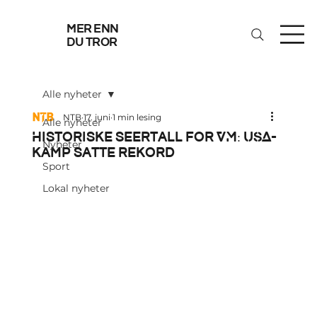
mer enn
du tror
Alle nyheter
NTB
17. juni
1 min lesing
Alle nyheter
Historiske seertall for VM: USA-
Nyheter
kamp satte rekord
Sport
Lokal nyheter