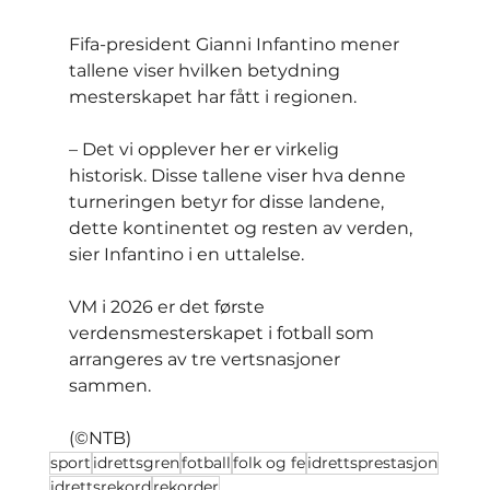
Fifa-president Gianni Infantino mener 
tallene viser hvilken betydning 
mesterskapet har fått i regionen.
– Det vi opplever her er virkelig 
historisk. Disse tallene viser hva denne 
turneringen betyr for disse landene, 
dette kontinentet og resten av verden, 
sier Infantino i en uttalelse.
VM i 2026 er det første 
verdensmesterskapet i fotball som 
arrangeres av tre vertsnasjoner 
sammen.
(©NTB)
sport
idrettsgren
fotball
folk og fe
idrettsprestasjon
idrettsrekord
rekorder