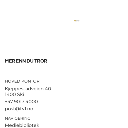
mer enn du tror
HOVED KONTOR
God start for de norske
Kjeppestadveien 40
sandvolleyballparene i
1400 Ski
Hamburg
+47 9017 4000
post@tv1.no
NAVIGERING
Mediebibliotek