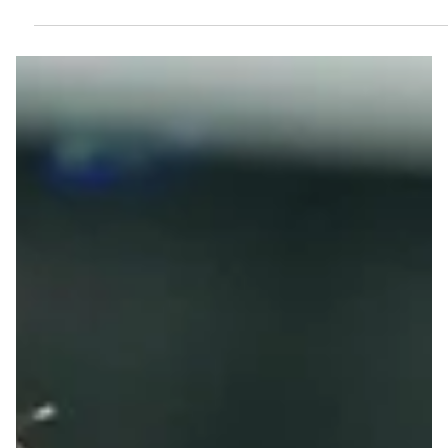
for 3 døgn siden
1 min lesing
Sport
Chelsea hentet Argentina-spiller –
havnet i VM-bråk med Bellingham
Chelsea har signert den argentinske landslagsspilleren
Valentin Barco fra samarbeidsklubben Strasbourg.
Argentineren gjorde seg upopulær i England under fotball-
VM.