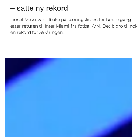
for 6 timer siden
1 min lesing
Sport
Messi scoret sine første mål etter V
– satte ny rekord
Lionel Messi var tilbake på scoringslisten for første gang
etter returen til Inter Miami fra fotball-VM. Det bidro til no
en rekord for 39-åringen.