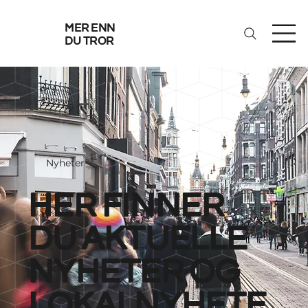
mer enn
du tror
Nyheter
her finner
du aktuelle
nyheter og
lokalnyhete