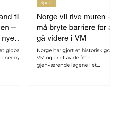
Sport
nd til
Norge vil rive muren –
men –
må bryte barriere for å
r nye
gå videre i VM
et globalt
Norge har gjort et historisk godt
lioner nye
VM og er et av de åtte
gjenværende lagene i et
sluttspill som omfattet 48
deltakere. Lørdag skal laget
prøve å bryte en ny barriere.