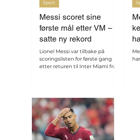
Sport
S
Messi scoret sine
M
første mål etter VM –
ke
satte ny rekord
ha
Lionel Messi var tilbake på
Me
scoringslisten for første gang
ha
etter returen til Inter Miami fra
fotball-VM. Det bidro til nok en
rekord for 39-åringen.