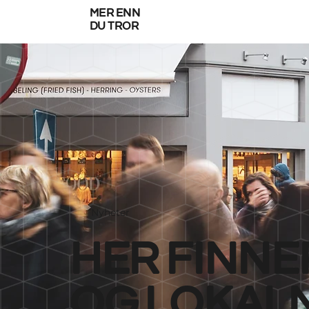
mer enn
du tror
Nyheter
her finne
og lokal