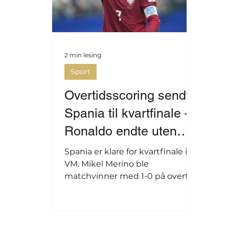
2 min lesing
Sport
Overtidsscoring sendte
Spania til kvartfinale –
Ronaldo endte uten
VM-tittel
Spania er klare for kvartfinale i
VM. Mikel Merino ble
matchvinner med 1-0 på overtid
og sendte Portugal og Cristiano
Ronaldo (41) ut av fotball-VM.