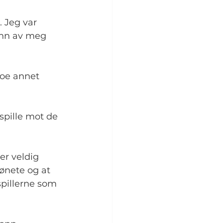
. Jeg var 
enn av meg 
noe annet 
spille mot de 
er veldig 
ønete og at 
spillerne som 