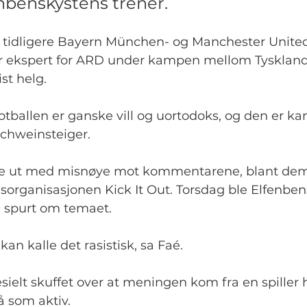
enbenskystens trener.
en tidligere Bayern München- og Manchester United
 ekspert for ARD under kampen mellom Tyskland
st helg.
otballen er ganske vill og uortodoks, og den er kan
Schweinsteiger.
ere ut med misnøye mot kommentarene, blant de
sorganisasjonen Kick It Out. Torsdag ble Elfenbe
 spurt om temaet.
i kan kalle det rasistisk, sa Faé.
sielt skuffet over at meningen kom fra en spiller 
 som aktiv.