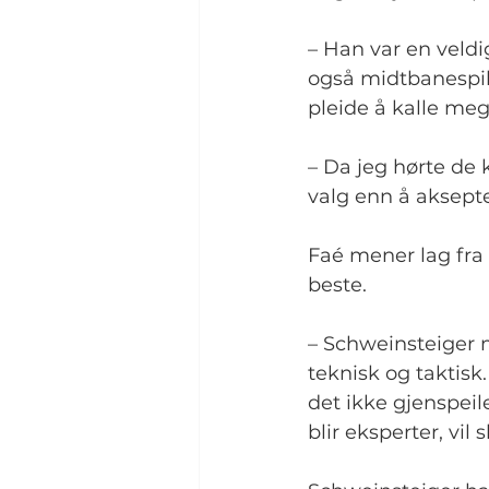
– Han var en veldig
også midtbanespill
pleide å kalle meg
– Da jeg hørte de
valg enn å aksepte
Faé mener lag fra A
beste.
– Schweinsteiger må
teknisk og taktis
det ikke gjenspeil
blir eksperter, vil