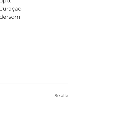
opp.
 Curaçao 
 dersom 
Se alle