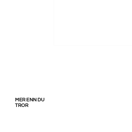
mer enn du
Fortsatt uavklart om
tror
SAS-streik i helga –
forhandlinger pågår