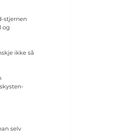
-stjernen 
 og 
skje ikke så 
m 
nskysten-
han selv 