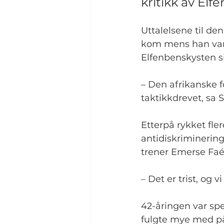
kritikk av Elf
Uttalelsene til d
kom mens han var
Elfenbenskysten si
– Den afrikanske f
taktikkdrevet, sa 
Etterpå rykket fl
antidiskriminering
trener Emerse Faé
– Det er trist, og v
42-åringen var spe
fulgte mye med på