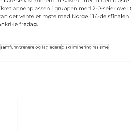
r ikke selv kommentert saken etter at den blåste 
ikret annenplassen i gruppen med 2-0-seier over
an det vente et møte med Norge i 16-delsfinalen
ankrike fredag.
samfunn
trenere og lagledere
diskriminering
rasisme