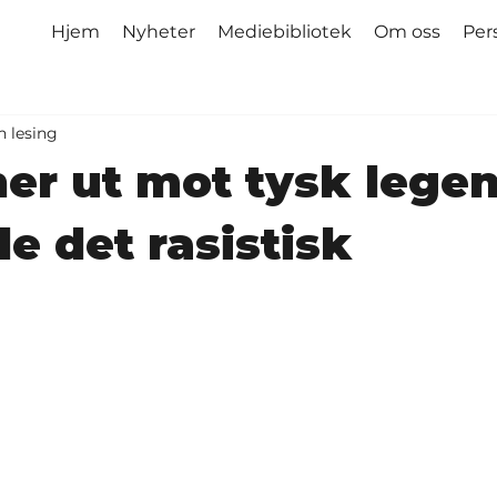
Hjem
Nyheter
Mediebibliotek
Om oss
Per
n lesing
er ut mot tysk legen
le det rasistisk