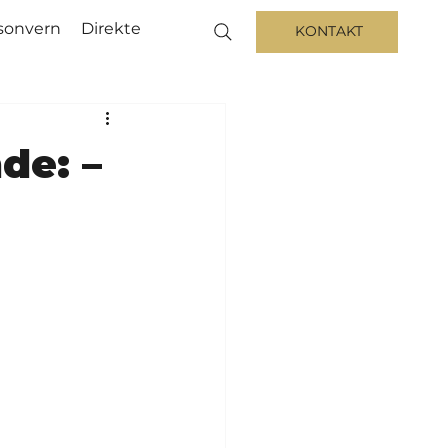
sonvern
Direkte
KONTAKT
de: –