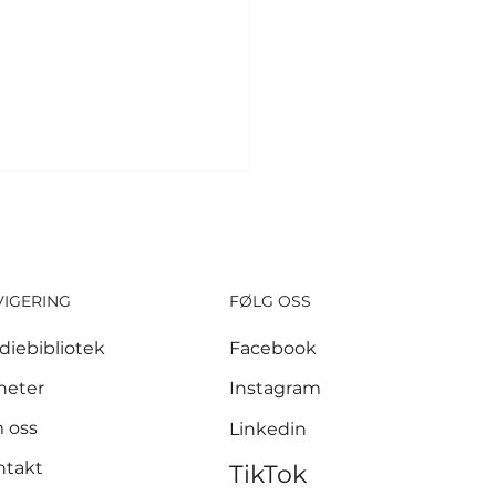
VIGERING
FØLG OSS
diebibliotek
Facebook
 millioner kroner
heter
Instagram
let inn etter
 oss
Linkedin
nnen i Krokstadelva
ntakt
TikTok