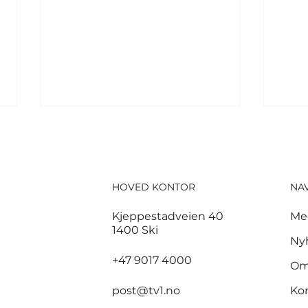
HOVED KONTOR
NA
Kjeppestadveien 40
Me
1400 Ski
God start for de norske
3,7
Ny
sandvolleyballparene i
sam
+47 9017 4000
Om
Hamburg
bra
post@tv1.no
Ko