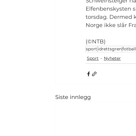
Schweinsteiger ha
Elfenbenskysten s
torsdag. Dermed k
Norge ikke slår Fr
(©NTB)
sport
idrettsgren
fotball
Sport
Nyheter
Siste innlegg