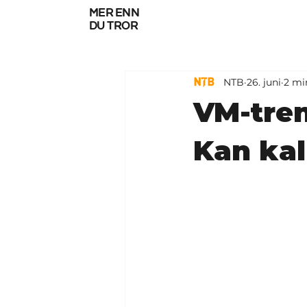
mer enn
du tror
NTB
26. juni
2 mi
VM-tren
Kan kal