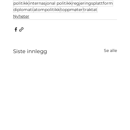
politikk
internasjonal politikk
regjeringsplattform
diplomati
atompolitikk
toppmøter
traktat
Nyheter
Se alle
Siste innlegg