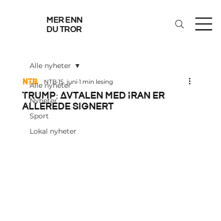
mer enn
du tror
Alle nyheter
NTB
15. juni
1 min lesing
Alle nyheter
Trump: Avtalen med Iran er
Nyheter
allerede signert
Sport
Lokal nyheter