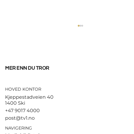
mer enn du tror
HOVED KONTOR
Tusenvis har dødd av varme i
Kjeppestadveien 40
Europa – MDG etterlyser norsk
1400 Ski
dødsstatistikk
+47 9017 4000
post@tv1.no
NAVIGERING