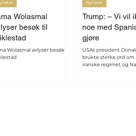
yheter
Nyheter
ama Wolasmal
Trump: – Vi vil 
lyser besøk til
noe med Spani
iklestad
gjøre
ma Wolasmal avlyser besøk til
USAs president Dona
klestad
brukte sterke ord om
iranske regimet og Na
en uttalelse før Nato
begynte onsdag.