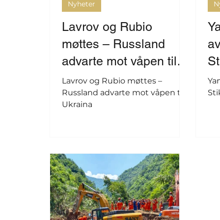
Nyheter
N
Lavrov og Rubio
Y
møttes – Russland
av
advarte mot våpen til
St
Ukraina
Lavrov og Rubio møttes –
Ya
Russland advarte mot våpen til
Sti
Ukraina