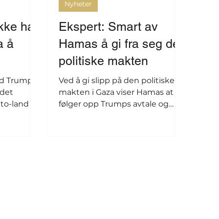
Nyheter
ikke ha
Ekspert: Smart av
a å
Hamas å gi fra seg den
politiske makten
ld Trump
Ved å gi slipp på den politiske
 det
makten i Gaza viser Hamas at de
to-land i
følger opp Trumps avtale og
-toppmøtet
spiller ballen over til Israel og
USA, sier Hilde Henriksen
Waage.