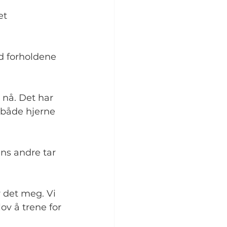
et 
d forholdene 
 nå. Det har 
 både hjerne 
ns andre tar 
 det meg. Vi 
ov å trene for 