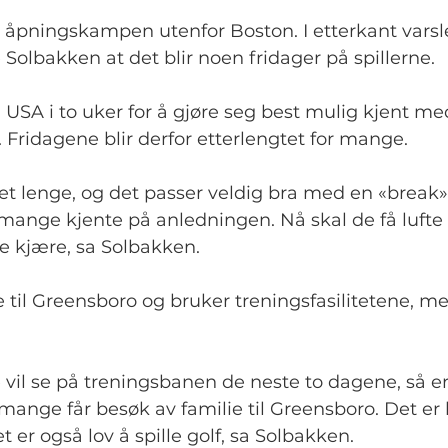
 i åpningskampen utenfor Boston. I etterkant varsl
 Solbakken at det blir noen fridager på spillerne.
 USA i to uker for å gjøre seg best mulig kjent me
. Fridagene blir derfor etterlengtet for mange.
det lenge, og det passer veldig bra med en «break»
 mange kjente på anledningen. Nå skal de få lufte
e kjære, sa Solbakken.
e til Greensboro og bruker treningsfasilitetene, me
e vil se på treningsbanen de neste to dagene, så er
mange får besøk av familie til Greensboro. Det er l
 er også lov å spille golf, sa Solbakken.