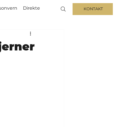
sonvern
Direkte
KONTAKT
jerner