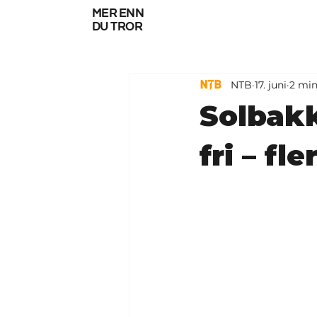
mer enn
du tror
NTB
17. juni
2 min
Solbakk
fri – fl