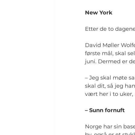
New York
Etter de to dagen
David Møller Wolf
første mål, skal s
juni. Dermed er de
– Jeg skal møte s
skal dit, så jeg ha
vært her i to uker, 
– Sunn fornuft
Norge har sin base 
by, også er et st