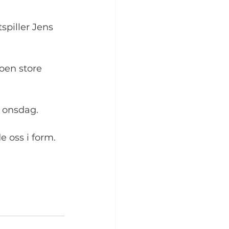
spiller Jens 
noen store 
o onsdag.
de oss i form. 