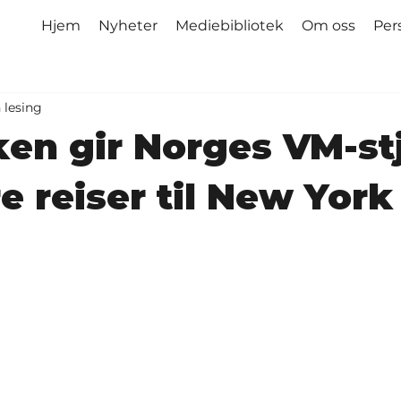
Hjem
Nyheter
Mediebibliotek
Om oss
Per
 lesing
en gir Norges VM-st
ere reiser til New York