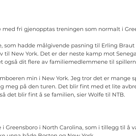
e med fri gjenopptas treningen som normalt i Gre
e, som hadde målgivende pasning til Erling Braut
elv til New York. Det er der neste kamp mot Senegal 
t også dit flere av familiemedlemmene til spillerne
amboeren min i New York. Jeg tror det er mange sp
ng meg på den turen. Det blir fint med et lite avbr
så det blir fint å se familien, sier Wolfe til NTB.
i Greensboro i North Carolina, som i tillegg til å v
ykke unna både Boston og New York.