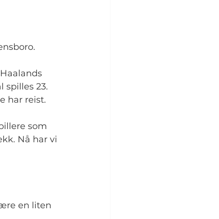
ensboro.
 Haalands 
spilles 23. 
 har reist.
illere som 
ekk. Nå har vi 
ære en liten 