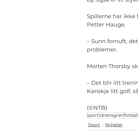
Spillerne har ikke 
Petter Hauge.
– Sunn fornuft, det
problemer.
Morten Thorsby ska
– Det blir litt tren
Kanskje litt golf, s
(©NTB)
sport
idrettsgren
fotball
Sport
Nyheter