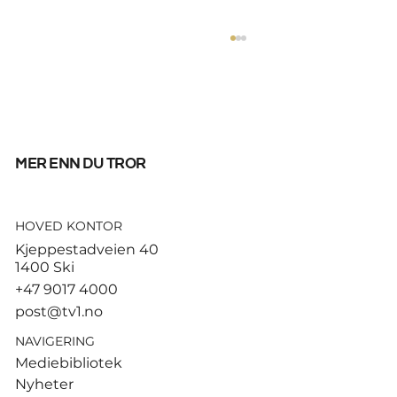
mer enn du tror
HOVED KONTOR
God start for de norske
Kjeppestadveien 40
sandvolleyballparene i
1400 Ski
Hamburg
+47 9017 4000
post@tv1.no
NAVIGERING
Mediebibliotek
Nyheter