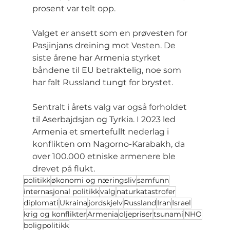
prosent var telt opp.
Valget er ansett som en prøvesten for 
Pasjinjans dreining mot Vesten. De 
siste årene har Armenia styrket 
båndene til EU betraktelig, noe som 
har falt Russland tungt for brystet.
Sentralt i årets valg var også forholdet 
til Aserbajdsjan og Tyrkia. I 2023 led 
Armenia et smertefullt nederlag i 
konflikten om Nagorno-Karabakh, da 
over 100.000 etniske armenere ble 
drevet på flukt.
politikk
økonomi og næringsliv
samfunn
internasjonal politikk
valg
naturkatastrofer
diplomati
Ukraina
jordskjelv
Russland
Iran
Israel
krig og konflikter
Armenia
oljepriser
tsunami
NHO
boligpolitikk