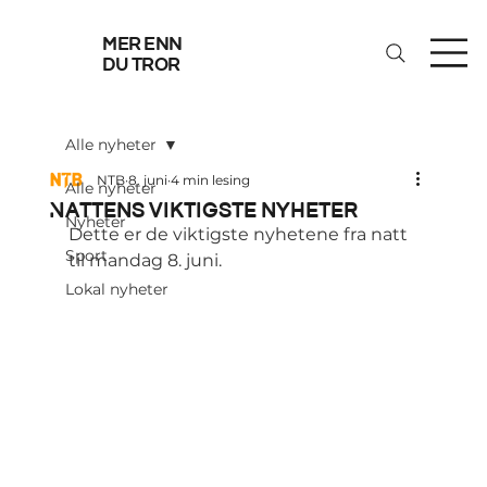
mer enn
du tror
Alle nyheter
NTB
8. juni
4 min lesing
Alle nyheter
Nattens viktigste nyheter
Nyheter
Dette er de viktigste nyhetene fra natt 
Sport
til mandag 8. juni.
Lokal nyheter