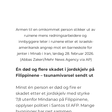
Armen til en omkommet person stikker ut av 
ruinene mens redningsarbeidere og 
innbyggere leter i ruinene etter et israelsk-
amerikansk angrep mot en barneskole for 
jenter i Minab i Iran, lørdag 28. februar 2026. 
(Abbas Zakeri/Mehr News Agency via AP)
Én død og flere skadet i jordskjelv på 
Filippinene – tsunamivarsel sendt ut
Minst én person er død og fire er 
skadet etter et jordskjelv med styrke 
7,8 utenfor Mindanao på Filippinene, 
opplyser politiet i Santos til AFP. Mange 
bygninger har rast sammen.