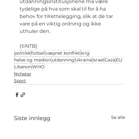
utdanningsinstitusjonene må være 
tydelige på hva som skal til for å ha 
behov for tilrettelegging, slik at de tar 
vare på en viktig ordning og ikke 
uthuler den.
(©NTB)
politikk
fotball
væpnet konflikt
krig
helse og medisin
utdanning
Ukraina
Israel
Gaza
EU
Libanon
WHO
Nyheter
Sport
Se alle
Siste innlegg