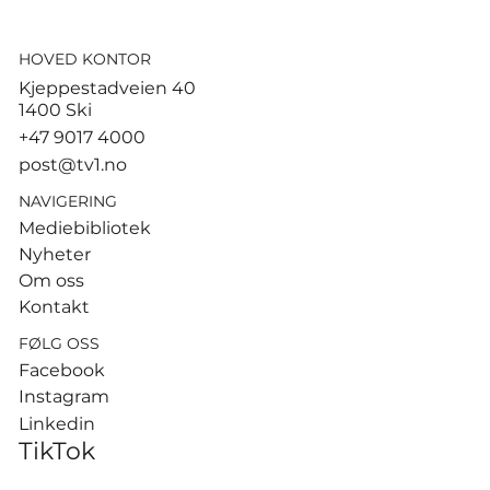
HOVED KONTOR
God start for de norske
Kjeppestadveien 40
sandvolleyballparene i
1400 Ski
Hamburg
+47 9017 4000
post@tv1.no
NAVIGERING
Mediebibliotek
Nyheter
Om oss
Kontakt
FØLG OSS
Facebook
Instagram
Linkedin
TikTok