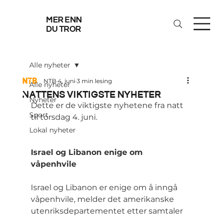
mer enn
du tror
Alle nyheter
NTB
4. juni
3 min lesing
Alle nyheter
Nattens viktigste nyheter
Nyheter
Dette er de viktigste nyhetene fra natt 
Sport
til torsdag 4. juni.
Lokal nyheter
Israel og Libanon enige om 
våpenhvile
Israel og Libanon er enige om å inngå 
våpenhvile, melder det amerikanske 
utenriksdepartementet etter samtaler 