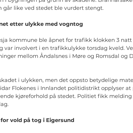
nn i bygningen på grunn av skadene. Brannårsaken
 går like ved stedet ble vurdert stengt.
pnet etter ulykke med vogntog
esja kommune ble åpnet for trafikk klokken 3 natt t
g var involvert i en trafikkulykke torsdag kveld. Ve
tninger mellom Åndalsnes i Møre og Romsdal og 
 skadet i ulykken, men det oppsto betydelige mater
dar Flokenes i Innlandet politidistrikt opplyser at 
nde kjøreforhold på stedet. Politiet fikk meldin
dag.
for vold på tog i Eigersund