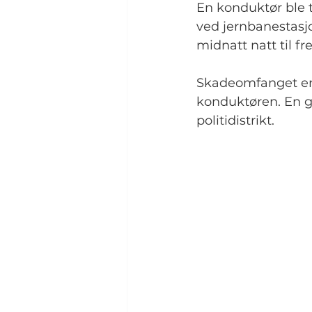
En konduktør ble t
ved jernbanestasjo
midnatt natt til fr
Skadeomfanget er 
konduktøren. En gu
politidistrikt.