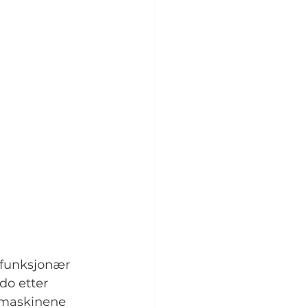
gfunksjonær 
do etter 
memaskinene 