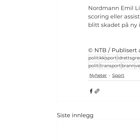
Nordmann Emil Lill
scoring eller assi
blitt skadet på ny
© NTB / Publisert 
politikk
sport
idrettsgre
politi
transport
brann
ve
Nyheter
Sport
Siste innlegg