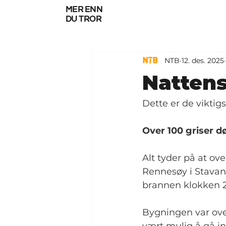
mer enn
du tror
NTB
12. des. 2025
Nattens
Dette er de viktig
Over 100 griser d
Alt tyder på at ov
Rennesøy i Stavange
brannen klokken 2.
Bygningen var over