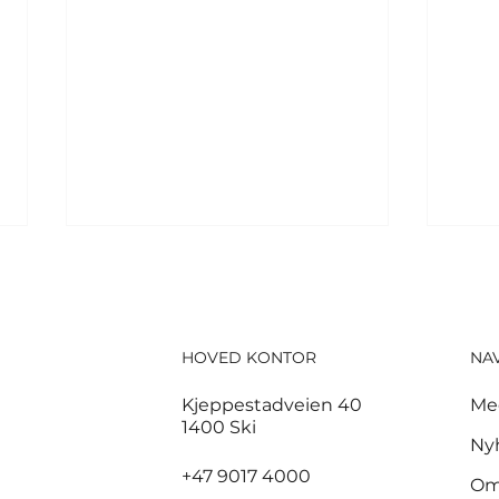
HOVED KONTOR
NA
Kjeppestadveien 40
Me
1400 Ski
Tusenvis har dødd av
For
Ny
varme i Europa – MDG
pol
+47 9017 4000
Om
etterlyser norsk
nor