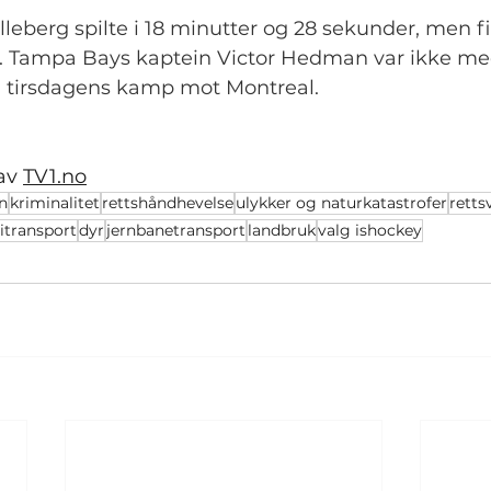
eberg spilte i 18 minutter og 28 sekunder, men f
st. Tampa Bays kaptein Victor Hedman var ikke med
 i tirsdagens kamp mot Montreal.
av 
TV1.no
n
kriminalitet
rettshåndhevelse
ulykker og naturkatastrofer
retts
itransport
dyr
jernbanetransport
landbruk
valg ishockey