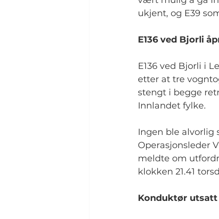
vært mulig å gå i
ukjent, og E39 som
E136 ved Bjorli å
E136 ved Bjorli i L
etter at tre vognto
stengt i begge re
Innlandet fylke.
Ingen ble alvorlig
Operasjonsleder Vi
meldte om utfordre
klokken 21.41 tors
Konduktør utsatt 