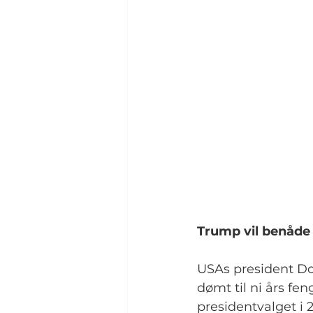
Trump vil benåde
USAs president Do
dømt til ni års fe
presidentvalget i 