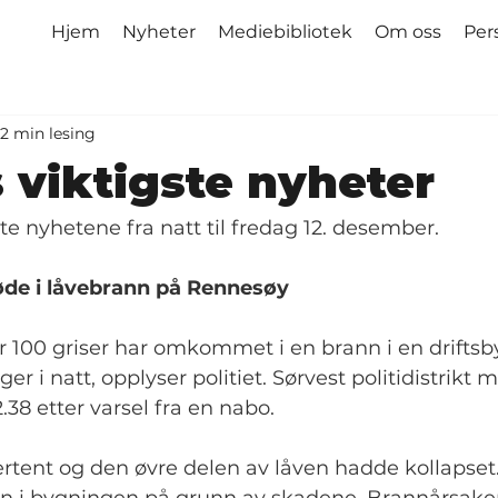
Hjem
Nyheter
Mediebibliotek
Om oss
Per
2 min lesing
 viktigste nyheter
ste nyhetene fra natt til fredag 12. desember.
øde i låvebrann på Rennesøy
er 100 griser har omkommet i en brann i en drifts
r i natt, opplyser politiet. Sørvest politidistrikt 
38 etter varsel fra en nabo.
tent og den øvre delen av låven hadde kollapset.