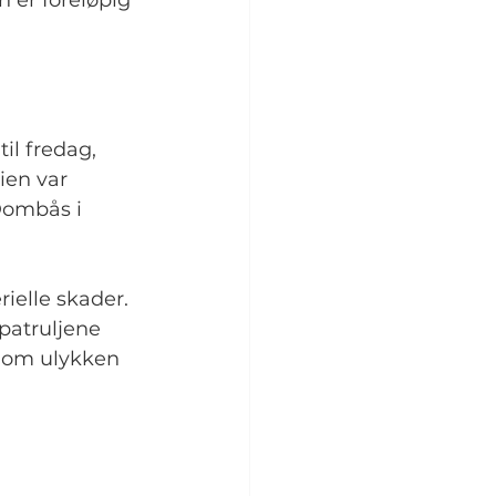
 er foreløpig 
il fredag, 
ien var 
Dombås i 
ielle skader. 
patruljene 
g om ulykken 