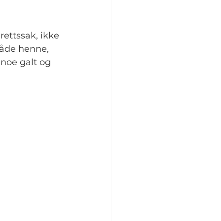
ettssak, ikke 
nåde henne, 
noe galt og 