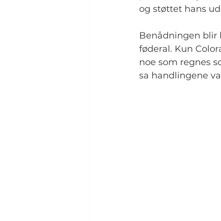
og støttet hans u
Benådningen blir k
føderal. Kun Color
noe som regnes som
sa handlingene var