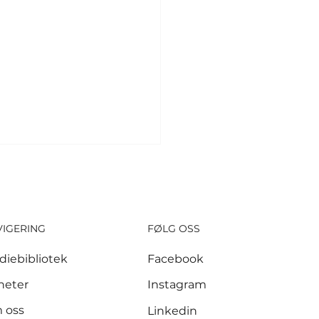
VIGERING
FØLG OSS
diebibliotek
Facebook
sker ber
heter
Instagram
itikerne utvide
 oss
Linkedin
gespris til