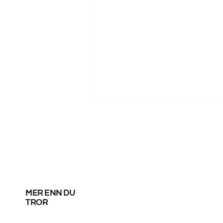
mer enn du
Messi scoret sine
tror
første mål etter VM –
satte ny rekord