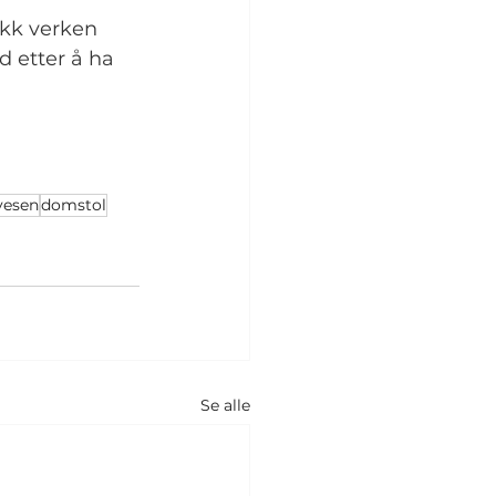
ikk verken 
 etter å ha 
vesen
domstol
Se alle