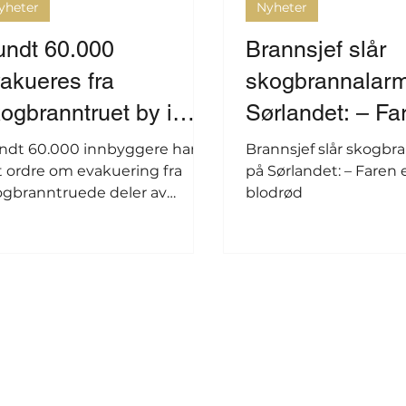
yheter
Nyheter
undt 60.000
Brannsjef slår
akueres fra
skogbrannalar
ogbranntruet by i
Sørlandet: – Far
ashington
praksis blodrød
ndt 60.000 innbyggere har
Brannsjef slår skogbr
t ordre om evakuering fra
på Sørlandet: – Faren e
ogbranntruede deler av
blodrød
shingtons nest største by
okane.