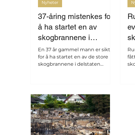
Nyheter
N
37-åring mistenkes for
R
å ha startet en av
ev
skogbrannene i
sk
Washington
W
En 37 år gammel mann er siktet
Ru
for å ha startet en av de store
fåt
skogbrannene i delstaten
sk
Washington. 67.000 mennesker
Wa
har nå fått evakueringsordre.
Sp