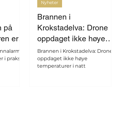
Nyheter
Brannen i
m på
Krokstadelva: Drone
en er i
oppdaget ikke høye
temperaturer i natt
annalarm
Brannen i Krokstadelva: Drone
r i praksis
oppdaget ikke høye
temperaturer i natt