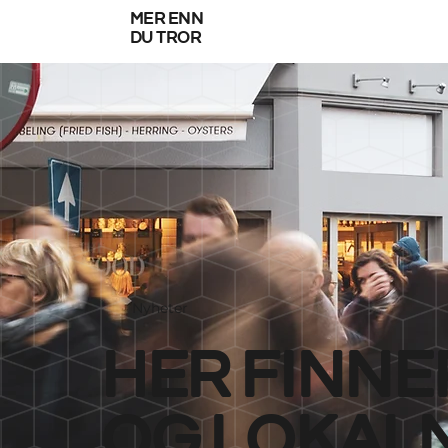
mer enn
du tror
Nyheter
her finne
og lokal