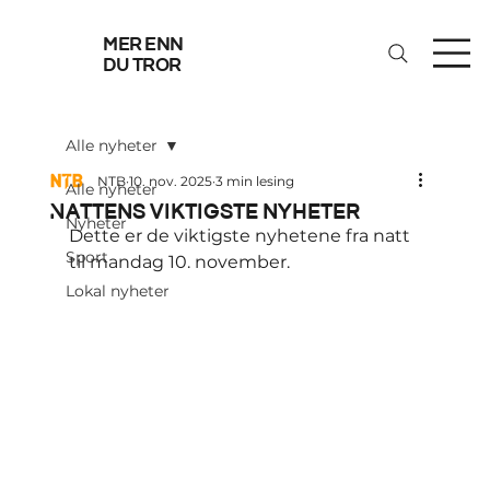
mer enn
du tror
Alle nyheter
NTB
10. nov. 2025
3 min lesing
Alle nyheter
Nattens viktigste nyheter
Nyheter
Dette er de viktigste nyhetene fra natt 
Sport
til mandag 10. november.
Lokal nyheter