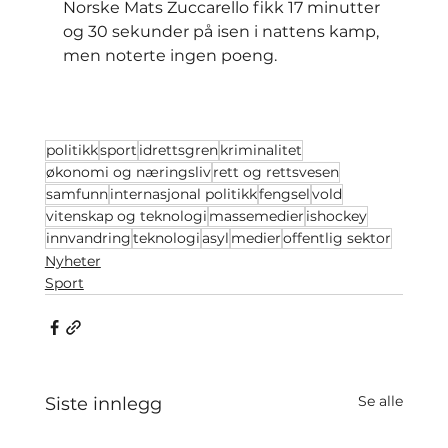
Norske Mats Zuccarello fikk 17 minutter 
og 30 sekunder på isen i nattens kamp, 
men noterte ingen poeng.
politikk
sport
idrettsgren
kriminalitet
økonomi og næringsliv
rett og rettsvesen
samfunn
internasjonal politikk
fengsel
vold
vitenskap og teknologi
massemedier
ishockey
innvandring
teknologi
asyl
medier
offentlig sektor
Nyheter
Sport
Se alle
Siste innlegg