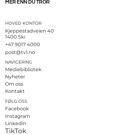
mer enn du tror
HOVED KONTOR
God start for de norske
Kjeppestadveien 40
sandvolleyballparene i
1400 Ski
Hamburg
+47 9017 4000
post@tv1.no
NAVIGERING
Mediebibliotek
Nyheter
Om oss
Kontakt
FØLG OSS
Facebook
Instagram
Linkedin
TikTok