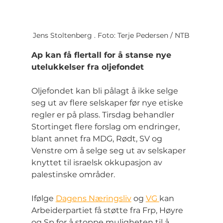
Jens Stoltenberg . Foto: Terje Pedersen / NTB
Ap kan få flertall for å stanse nye 
utelukkelser fra oljefondet
Oljefondet kan bli pålagt å ikke selge 
seg ut av flere selskaper før nye etiske 
regler er på plass. Tirsdag behandler 
Stortinget flere forslag om endringer, 
blant annet fra MDG, Rødt, SV og 
Venstre om å selge seg ut av selskaper 
knyttet til israelsk okkupasjon av 
palestinske områder.
Ifølge 
Dagens Næringsliv
 og 
VG 
kan 
Arbeiderpartiet få støtte fra Frp, Høyre 
og Sp for å stoppe muligheten til å 