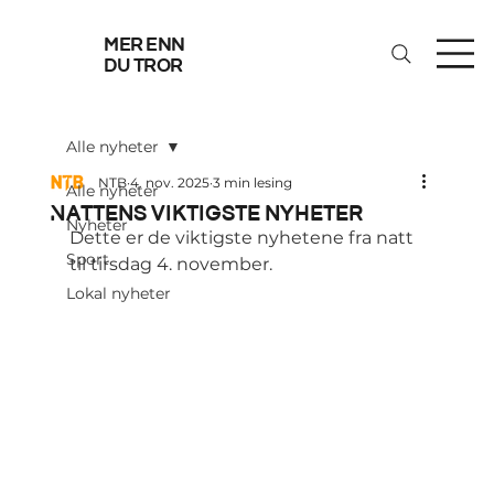
mer enn
du tror
Alle nyheter
NTB
4. nov. 2025
3 min lesing
Alle nyheter
Nattens viktigste nyheter
Nyheter
Dette er de viktigste nyhetene fra natt 
Sport
til tirsdag 4. november.
Lokal nyheter