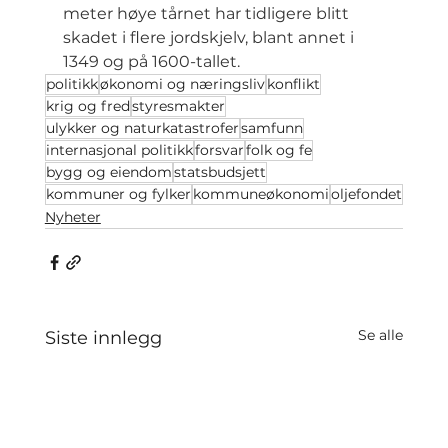
meter høye tårnet har tidligere blitt 
skadet i flere jordskjelv, blant annet i 
1349 og på 1600-tallet.
politikk
økonomi og næringsliv
konflikt
krig og fred
styresmakter
ulykker og naturkatastrofer
samfunn
internasjonal politikk
forsvar
folk og fe
bygg og eiendom
statsbudsjett
kommuner og fylker
kommuneøkonomi
oljefondet
Nyheter
Se alle
Siste innlegg