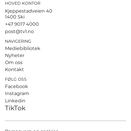
HOVED KONTOR
Tyfon har truffet Kina – over
Kjeppestadveien 40
en million evakuert
1400 Ski
+47 9017 4000
post@tv1.no
NAVIGERING
Mediebibliotek
Nyheter
Om oss
Kontakt
FØLG OSS
Facebook
Instagram
Linkedin
TikTok