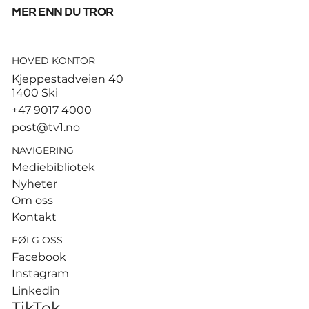
mer enn du tror
HOVED KONTOR
Tusenvis har dødd av varme i
Kjeppestadveien 40
Europa – MDG etterlyser norsk
1400 Ski
dødsstatistikk
+47 9017 4000
post@tv1.no
NAVIGERING
Mediebibliotek
Nyheter
Om oss
Kontakt
FØLG OSS
Facebook
Instagram
Linkedin
TikTok