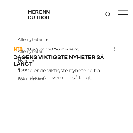
mer enn
du tror
Alle nyheter
NTB
17. nov. 2025
3 min lesing
Alle nyheter
Dagens viktigste nyheter så
Nyheter
langt
Sport
Dette er de viktigste nyhetene fra 
mandag 17. november så langt.
Lokal nyheter