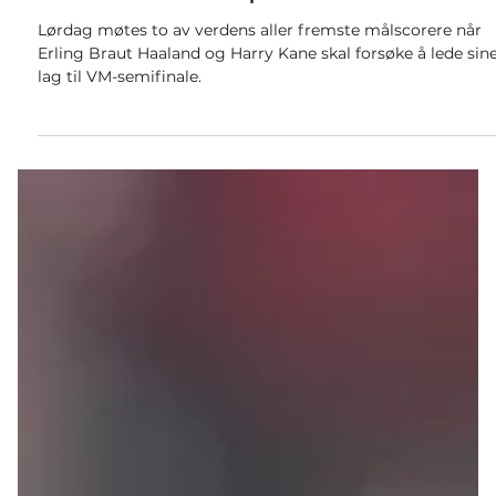
7. juli
3 min lesing
Sport
Gigantduell mellom hærførerne –
med semifinale i potten
Lørdag møtes to av verdens aller fremste målscorere når
Erling Braut Haaland og Harry Kane skal forsøke å lede sin
lag til VM-semifinale.