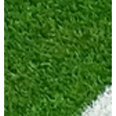
7. juli
2 min lesing
Sport
Overtidsscoring sendte Spania til
kvartfinale – Ronaldo endte uten VM
tittel
Spania er klare for kvartfinale i VM. Mikel Merino ble
matchvinner med 1-0 på overtid og sendte Portugal og
Cristiano Ronaldo (41) ut av fotball-VM.