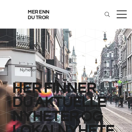
mer enn
du tror
Nyheter
her finner
du aktuelle
nyheter og
lokalnyhete