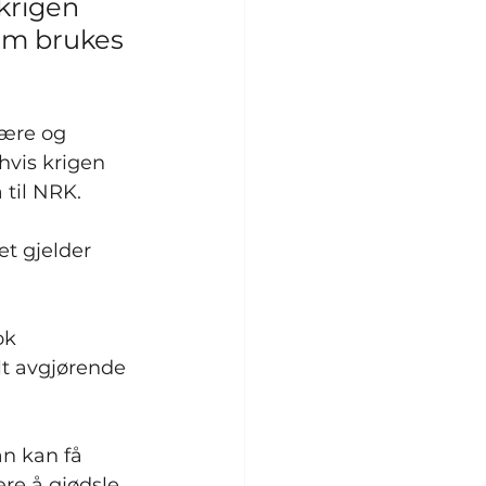
krigen 
om brukes 
tære og 
vis krigen 
 til NRK.
t gjelder 
ok 
lt avgjørende 
n kan få 
re å gjødsle 