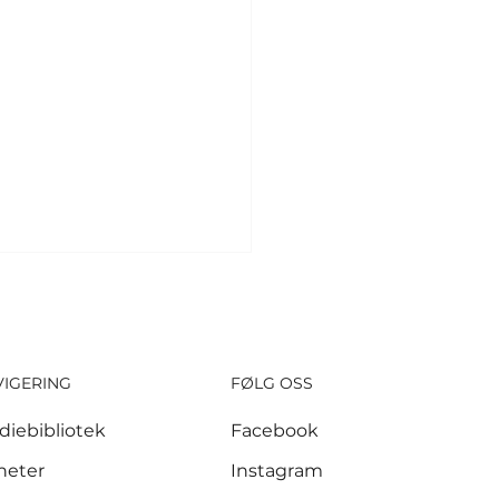
VIGERING
FØLG OSS
diebibliotek
Facebook
sker ber
heter
Instagram
itikerne utvide