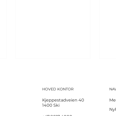
HOVED KONTOR
NA
Kjeppestadveien 40
Me
1400 Ski
Tusenvis har dødd av
For
Ny
varme i Europa – MDG
pol