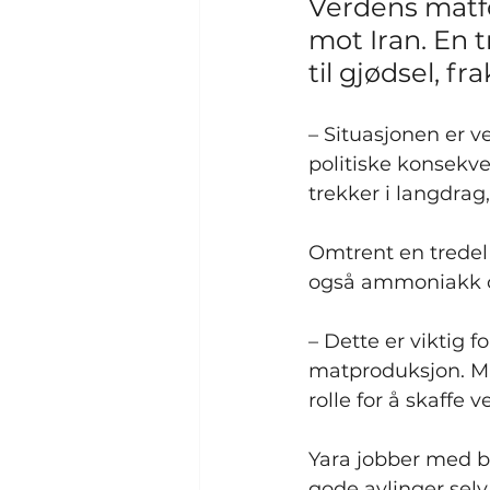
Verdens matf
mot Iran. En 
til gjødsel, fr
– Situasjonen er v
politiske konsekv
trekker i langdrag
Omtrent en tredel
også ammoniakk o
– Dette er viktig f
matproduksjon. Mat
rolle for å skaffe 
Yara jobber med b
gode avlinger sel