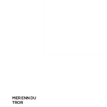
mer enn du
Messi scoret sine
tror
første mål etter VM –