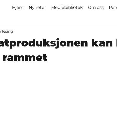
Hjem
Nyheter
Mediebibliotek
Om oss
Per
n lesing
atproduksjonen kan 
g rammet