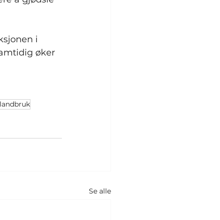
ksjonen i 
Samtidig øker 
landbruk
Se alle