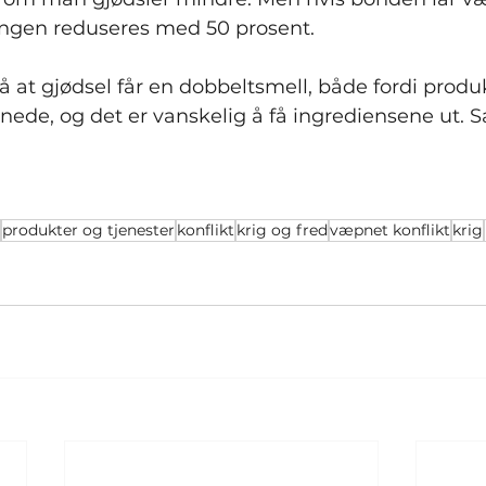
avlingen reduseres med 50 prosent.
nå at gjødsel får en dobbeltsmell, både fordi produ
 nede, og det er vanskelig å få ingrediensene ut. 
produkter og tjenester
konflikt
krig og fred
væpnet konflikt
krig