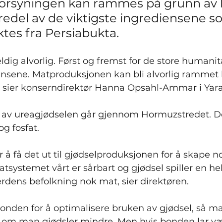
orsyningen kan rammes på grunn av 
tredel av de viktigste ingrediensene s
aktes fra Persiabukta.
eldig alvorlig. Først og fremst for de store humani
ensene. Matproduksjonen kan bli alvorlig rammet h
, sier konserndirektør Hanna Opsahl-Ammar i Yara
 av ureagjødselen går gjennom Hormuzstredet. De
g fosfat.
or å få det ut til gjødselproduksjonen for å skape n
systemet vårt er sårbart og gjødsel spiller en he
verdens befolkning nok mat, sier direktøren.
onden for å optimalisere bruken av gjødsel, så ma
v om man gjødsler mindre. Men hvis bonden lar væ