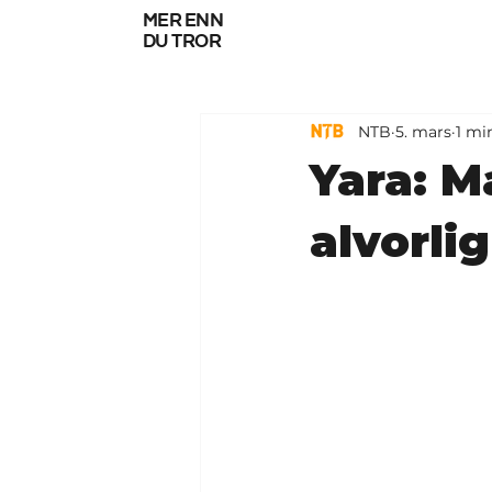
mer enn
du tror
NTB
5. mars
1 mi
Yara: M
alvorli