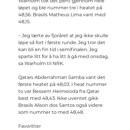
Warholm tok det pent gjennom hele 
løpet og ble nummer tre i heatet på 
48,56. Brasils Matheus Lima vant med 
48,15.
– Jeg lærte av fjoråret at jeg ikke skulle 
løpe så fort i første runde. Jeg tror det 
kan bli en fin tid i semifinalen. Jeg 
sparte litt for å ha litt å gå med onsdag, 
sa Warholm til NRK.
Qatars Abderrahman Samba vant det 
første heatet på 48,03. I heat nummer 
to var Bessem Heimeioda fra Qatar 
best med 48,43. Ikke uventet gikk 
Brasils Alison dos Santos også videre 
som nummer to med 48,48.
Favoritter