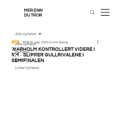
mer enn
du tror
Alle nyheter
NTB
15. sep. 2025
2 min lesing
Alle nyheter
Warholm kontrollert videre i
Nyheter
VM – slipper gullrivalene i
semifinalen
Sport
Lokal nyheter