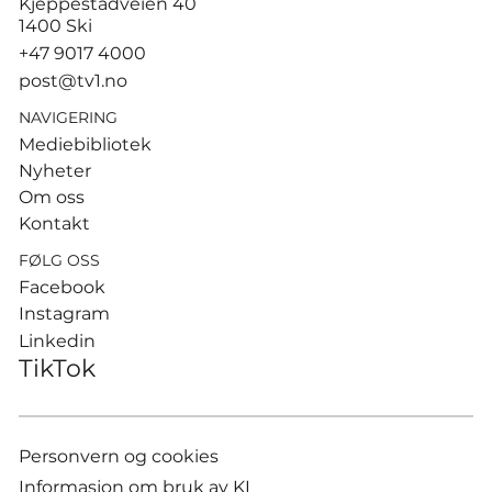
Kjeppestadveien 40
Infantino-kritikk: – Misbruk av
1400 Ski
presidentens makt
+47 9017 4000
post@tv1.no
NAVIGERING
Mediebibliotek
Nyheter
Om oss
Kontakt
FØLG OSS
Facebook
Instagram
Linkedin
TikTok
Personvern og cookies
Informasjon om bruk av KI