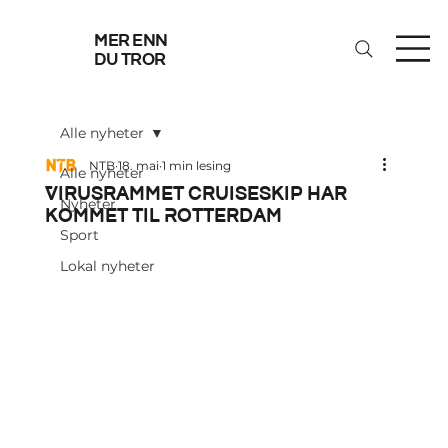
mer enn
du tror
Alle nyheter
NTB
18. mai
1 min lesing
Alle nyheter
Virusrammet cruiseskip har
Nyheter
kommet til Rotterdam
Sport
Lokal nyheter