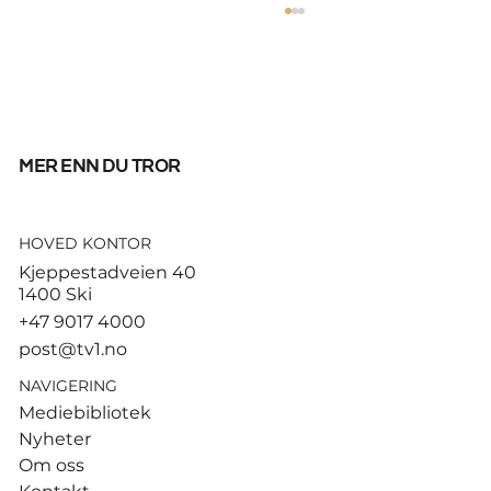
mer enn du tror
HOVED KONTOR
God start for de norske
Kjeppestadveien 40
sandvolleyballparene i
1400 Ski
Hamburg
+47 9017 4000
post@tv1.no
NAVIGERING
Mediebibliotek
Nyheter
Om oss