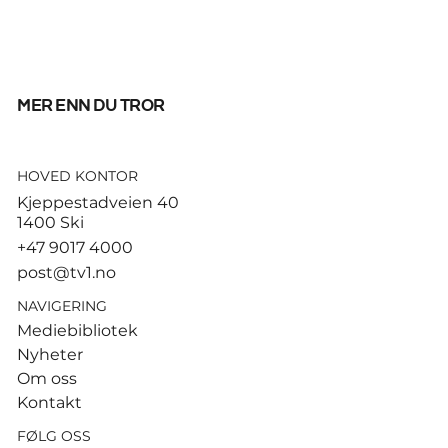
mer enn du tror
HOVED KONTOR
Høyre sier foreløpig nei til å
Kjeppestadveien 40
forlenge drivstoffkuttet
1400 Ski
+47 9017 4000
post@tv1.no
NAVIGERING
Mediebibliotek
Nyheter
Om oss
Kontakt
FØLG OSS