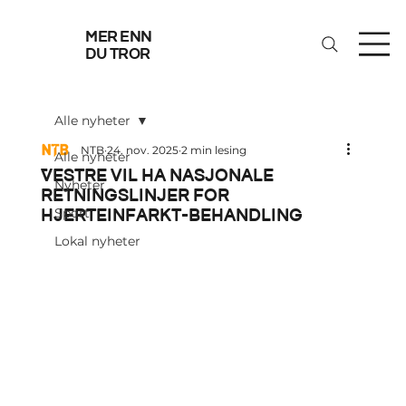
mer enn
du tror
Alle nyheter
NTB
24. nov. 2025
2 min lesing
Alle nyheter
Vestre vil ha nasjonale
Nyheter
retningslinjer for
hjerteinfarkt-behandling
Sport
Lokal nyheter