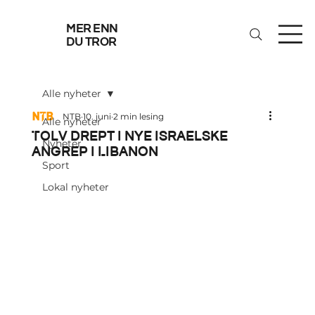
mer enn
du tror
Alle nyheter
NTB
10. juni
2 min lesing
Alle nyheter
Tolv drept i nye israelske
Nyheter
angrep i Libanon
Sport
Lokal nyheter