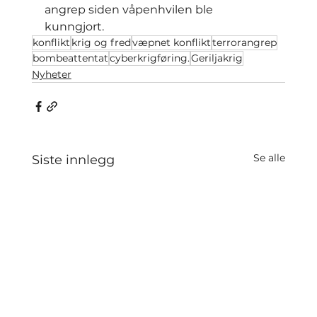
angrep siden våpenhvilen ble 
kunngjort.
konflikt
krig og fred
væpnet konflikt
terrorangrep
bombeattentat
cyberkrigføring.
Geriljakrig
Nyheter
Se alle
Siste innlegg