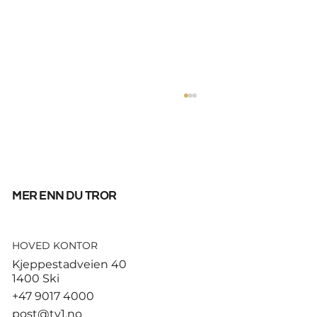
mer enn du tror
HOVED KONTOR
God start for de norske
Kjeppestadveien 40
sandvolleyballparene i
1400 Ski
Hamburg
+47 9017 4000
post@tv1.no