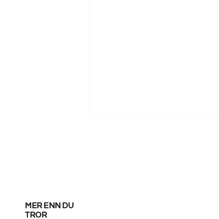
mer enn du
Messi scoret sine
tror