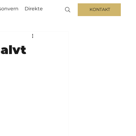
sonvern
Direkte
KONTAKT
halvt