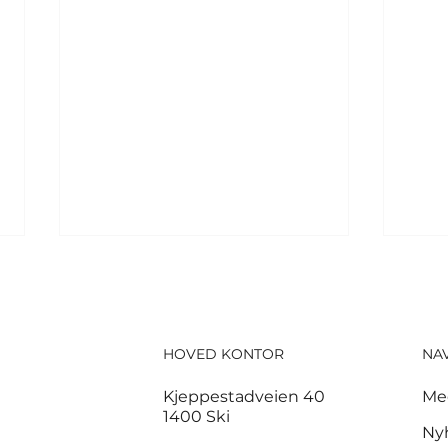
HOVED KONTOR
NA
Kjeppestadveien 40
Me
1400 Ski
Tusenvis har dødd av
For
Ny