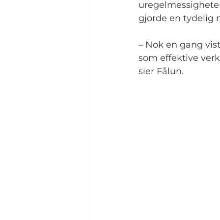
uregelmessigheter 
gjorde en tydelig 
– Nok en gang vis
som effektive verk
sier Fålun.