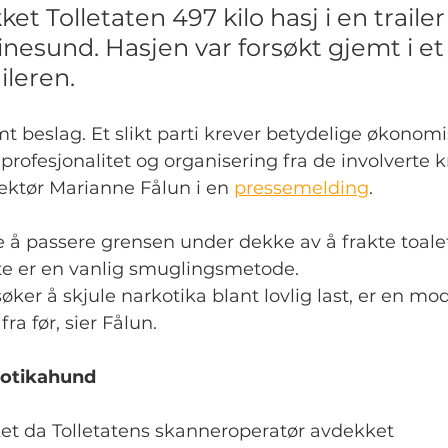
ekket Tolletaten 497 kilo hasj i en traile
inesund. Hasjen var forsøkt gjemt i et
ileren.
mt beslag. Et slikt parti krever betydelige økonomi
rofesjonalitet og organisering fra de involverte kr
ektør Marianne Fålun i en 
pressemelding
.
 å passere grensen under dekke av å frakte toalet
tte er en vanlig smuglingsmetode.
søker å skjule narkotika blant lovlig last, er en mo
ra før, sier Fålun.
kotikahund
et da Tolletatens skanneroperatør avdekket 