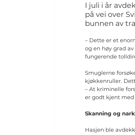
I juli i år avd
på vei over Sv
bunnen av tra
– Dette er et enor
og en høy grad av p
fungerende tolldir
Smuglerne forsøke
kjøkkenruller. De
– At kriminelle for
er godt kjent med f
Skanning og nar
Hasjen ble avdekk