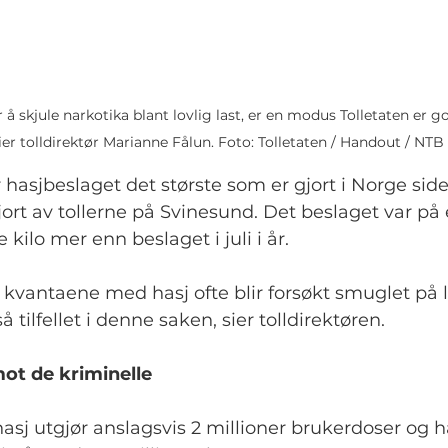
r å skjule narkotika blant lovlig last, er en modus Tolletaten er g
sier tolldirektør Marianne Fålun. Foto: Tolletaten / Handout / NTB
r hasjbeslaget det største som er gjort i Norge sid
jort av tollerne på Svinesund. Det beslaget var på 
e kilo mer enn beslaget i juli i år.
re kvantaene med hasj ofte blir forsøkt smuglet på 
å tilfellet i denne saken, sier tolldirektøren.
mot de kriminelle
hasj utgjør anslagsvis 2 millioner brukerdoser og h