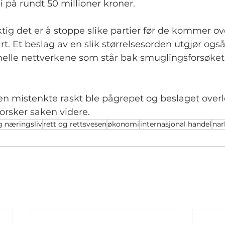
i på rundt 50 millioner kroner.
iktig det er å stoppe slike partier før de kommer o
årt. Et beslag av en slik størrelsesorden utgjør også
nelle nettverkene som står bak smuglingsforsøket
n mistenkte raskt ble pågrepet og beslaget overlev
forsker saken videre.
 næringsliv
rett og rettsvesen
økonomi
internasjonal handel
nar