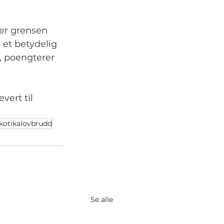
ver grensen 
 et betydelig 
, poengterer 
ert til 
kotikalovbrudd
Se alle