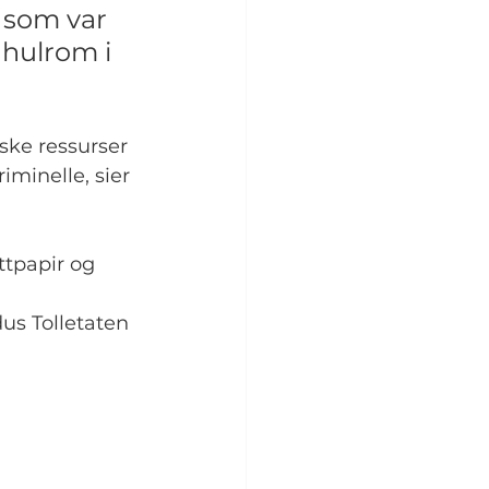
r som var 
 hulrom i 
ske ressurser 
iminelle, sier 
tpapir og 
dus Tolletaten 