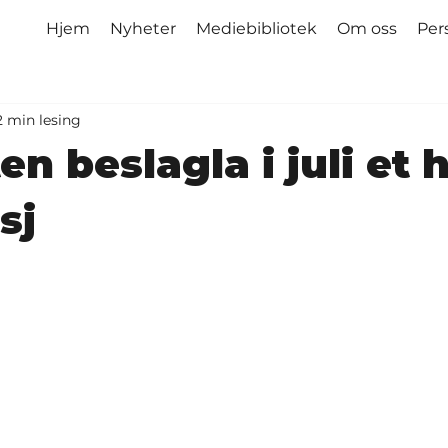
Hjem
Nyheter
Mediebibliotek
Om oss
Per
2 min lesing
en beslagla i juli et 
sj