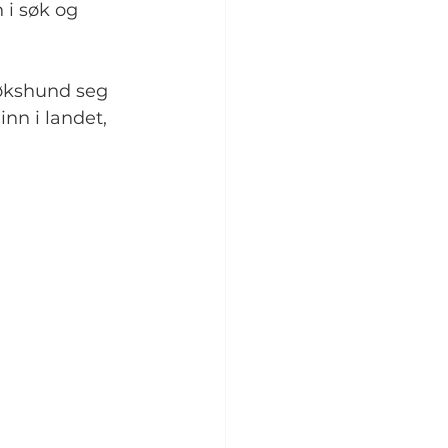
 i søk og 
søkshund seg 
nn i landet, 