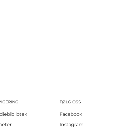
VIGERING
FØLG OSS
diebibliotek
Facebook
sker ber
heter
Instagram