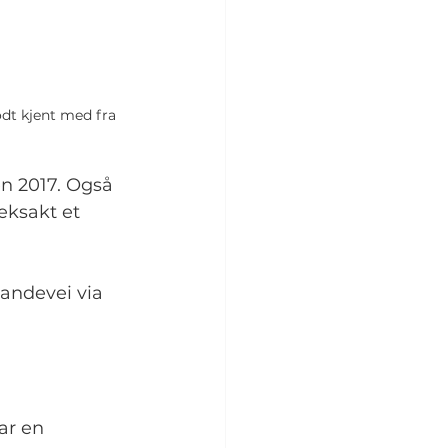
odt kjent med fra 
en 2017. Også 
eksakt et 
landevei via 
ar en 