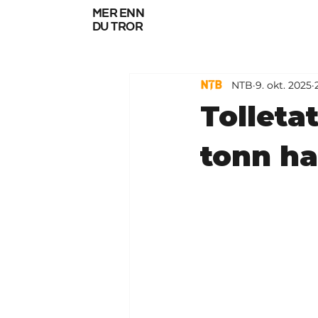
mer enn
du tror
NTB
9. okt. 2025
Tolletat
tonn ha