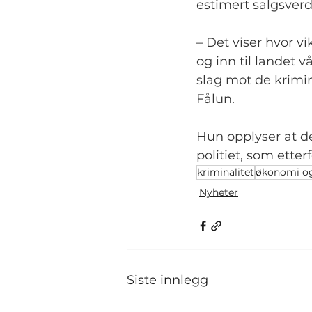
estimert salgsverd
– Det viser hvor v
og inn til landet v
slag mot de krimi
Fålun.
Hun opplyser at de
politiet, som etter
kriminalitet
økonomi og
Nyheter
Siste innlegg