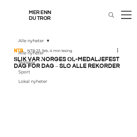
mer enn
du tror
Alle nyheter
NTB
23. feb.
4 min lesing
Alle nyheter
Slik var Norges OL-medaljefest
Nyheter
dag for dag – slo alle rekorder
Sport
Lokal nyheter