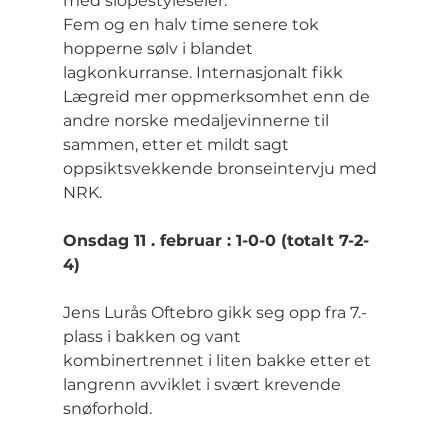
med slopestyleseier. 
Fem og en halv time senere tok 
hopperne sølv i blandet 
lagkonkurranse. Internasjonalt fikk 
Lægreid mer oppmerksomhet enn de 
andre norske medaljevinnerne til 
sammen, etter et mildt sagt 
oppsiktsvekkende bronseintervju med 
NRK.
Onsdag 11 . februar : 1-0-0 (totalt 7-2-
4)
Jens Lurås Oftebro gikk seg opp fra 7.-
plass i bakken og vant 
kombinertrennet i liten bakke etter et 
langrenn avviklet i svært krevende 
snøforhold.