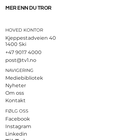
mer enn du tror
HOVED KONTOR
Ruud gjorde kort prosess –
Kjeppestadveien 40
slo Cerundolo for første
1400 Ski
gang
+47 9017 4000
post@tv1.no
NAVIGERING
Mediebibliotek
Nyheter
Om oss
Kontakt
FØLG OSS
Facebook
Instagram
Linkedin