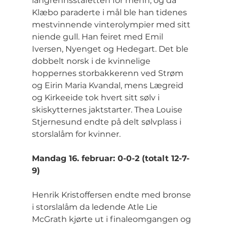
langrennsstafetten for menn, og da 
Klæbo paraderte i mål ble han tidenes 
mestvinnende vinterolympier med sitt 
niende gull. Han feiret med Emil 
Iversen, Nyenget og Hedegart. Det ble 
dobbelt norsk i de kvinnelige 
hoppernes storbakkerenn ved Strøm 
og Eirin Maria Kvandal, mens Lægreid 
og Kirkeeide tok hvert sitt sølv i 
skiskytternes jaktstarter. Thea Louise 
Stjernesund endte på delt sølvplass i 
storslalåm for kvinner.
Mandag 16. februar: 0-0-2 (totalt 12-7-
9)
Henrik Kristoffersen endte med bronse 
i storslalåm da ledende Atle Lie 
McGrath kjørte ut i finaleomgangen og 