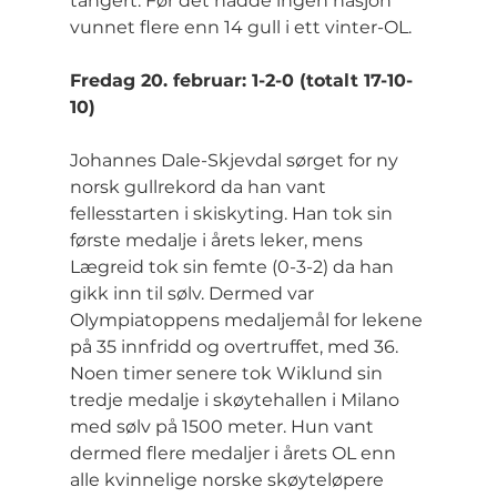
tangert. Før det hadde ingen nasjon 
vunnet flere enn 14 gull i ett vinter-OL.
Fredag 20. februar: 1-2-0 (totalt 17-10-
10)
Johannes Dale-Skjevdal sørget for ny 
norsk gullrekord da han vant 
fellesstarten i skiskyting. Han tok sin 
første medalje i årets leker, mens 
Lægreid tok sin femte (0-3-2) da han 
gikk inn til sølv. Dermed var 
Olympiatoppens medaljemål for lekene 
på 35 innfridd og overtruffet, med 36. 
Noen timer senere tok Wiklund sin 
tredje medalje i skøytehallen i Milano 
med sølv på 1500 meter. Hun vant 
dermed flere medaljer i årets OL enn 
alle kvinnelige norske skøyteløpere 