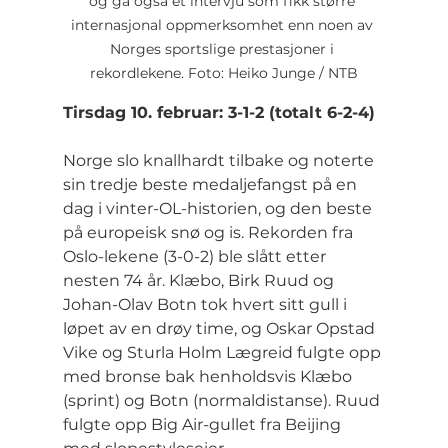
og ga også et intervju som fikk større 
internasjonal oppmerksomhet enn noen av 
Norges sportslige prestasjoner i 
rekordlekene. Foto: Heiko Junge / NTB
Tirsdag 10. februar: 3-1-2 (totalt 6-2-4)
Norge slo knallhardt tilbake og noterte 
sin tredje beste medaljefangst på en 
dag i vinter-OL-historien, og den beste 
på europeisk snø og is. Rekorden fra 
Oslo-lekene (3-0-2) ble slått etter 
nesten 74 år. Klæbo, Birk Ruud og 
Johan-Olav Botn tok hvert sitt gull i 
løpet av en drøy time, og Oskar Opstad 
Vike og Sturla Holm Lægreid fulgte opp 
med bronse bak henholdsvis Klæbo 
(sprint) og Botn (normaldistanse). Ruud 
fulgte opp Big Air-gullet fra Beijing 