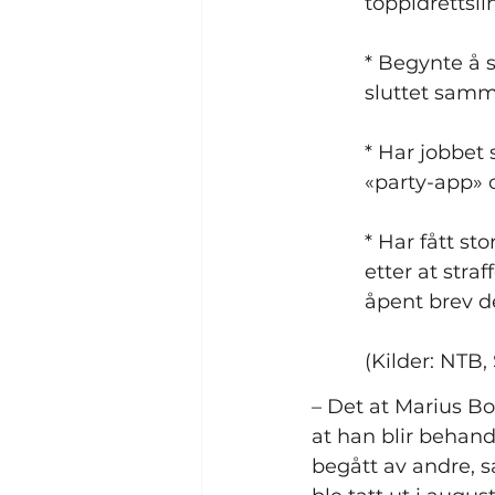
toppidrettsl
* Begynte å 
sluttet samm
* Har jobbet 
«party-app» 
* Har fått s
etter at str
åpent brev de
(Kilder: NTB,
– Det at Marius Bo
at han blir behand
begått av andre, s