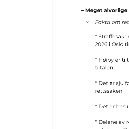
– Meget alvorlige
Fakta om re
* Straffesake
2026 i Oslo ti
* Høiby er til
tiltalen.
* Det er sju 
rettssaken.
* Det er besl
* Delene av r