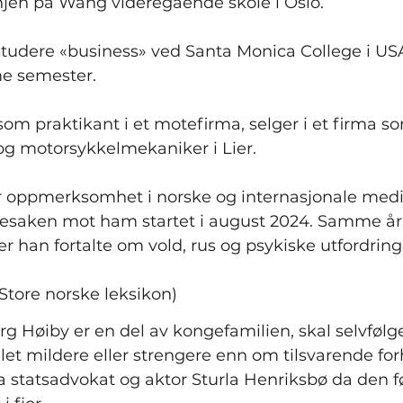
injen på Wang videregående skole i Oslo.
studere «business» ved Santa Monica College i USA
e semester.
som praktikant i et motefirma, selger i et firma so
og motorsykkelmekaniker i Lier.
tor oppmerksomhet i norske og internasjonale medie
affesaken mot ham startet i august 2024. Samme år
r han fortalte om vold, rus og psykiske utfordring
 Store norske leksikon)
rg Høiby er en del av kongefamilien, skal selvfølge
let mildere eller strengere enn om tilsvarende for
a statsadvokat og aktor Sturla Henriksbø da den før