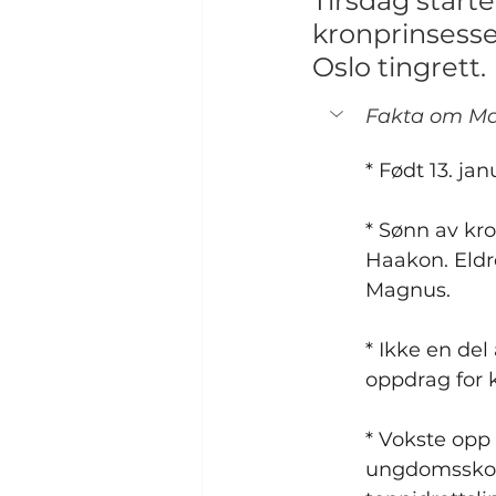
Tirsdag start
kronprinsesse
Oslo tingrett.
Fakta om Ma
* Født 13. jan
* Sønn av kr
Haakon. Eldre
Magnus.
* Ikke en del
oppdrag for 
* Vokste opp
ungdomsskole