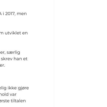
 i 2017, men 
m utviklet en 
r, særlig 
 skrev han et 
er.
lig ikke gjøre 
hold var 
ste tiltalen 