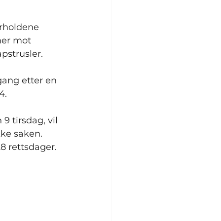
orholdene 
ner mot 
pstrusler.
gang etter en 
4.
 tirsdag, vil 
kke saken. 
28 rettsdager.