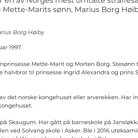
er en av Norges mest omtalte straffesa
 Mette-Marits sønn, Marius Borg Høiby
rius Borg Høiby
uar 1997.
onprinsesse Mette-Marit og Morten Borg. Stesønn ti
 halvbror til prinsesse Ingrid Alexandra og prins S
 av det norske kongehuset eller arverekken. Har ing
kongehuset.
 på Skaugum. Har gått på barneskole på Jansløkka
n ved Solvang skole i Asker. Ble i 2016 uteksamin