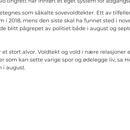
o tingrett har innført et eget system for adgangs
etegnes som såkalte sovevoldtekter. Ett av tilfelle
 i 2018, mens den siste skal ha funnet sted i no
de blitt pågrepet av politiet både i august og sep
et stort alvor. Voldtekt og vold i nære relasjoner 
er som kan sette varige spor og ødelegge liv, sa H
 i august.