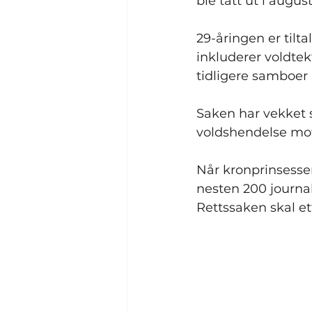
ble tatt ut i august 
29-åringen er tilt
inkluderer voldtek
tidligere samboer
Saken har vekket s
voldshendelse mot 
Når kronprinsessen
nesten 200 journal
Rettssaken skal et