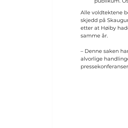
publikum. Osl
Alle voldtektene b
skjedd på Skaugum
etter at Høiby had
samme år.
– Denne saken har 
alvorlige handling
pressekonferansen