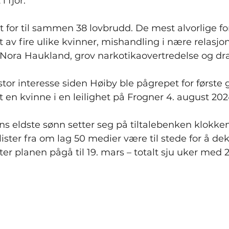
i fjor.
alt for til sammen 38 lovbrudd. De mest alvorlige f
t av fire ulike kvinner, mishandling i nære relasjo
 Nora Haukland, grov narkotikaovertredelse og dra
tor interesse siden Høiby ble pågrepet for første 
en kvinne i en leilighet på Frogner 4. august 202
s eldste sønn setter seg på tiltalebenken klokken 9
ister fra om lag 50 medier være til stede for å de
ter planen pågå til 19. mars – totalt sju uker med 