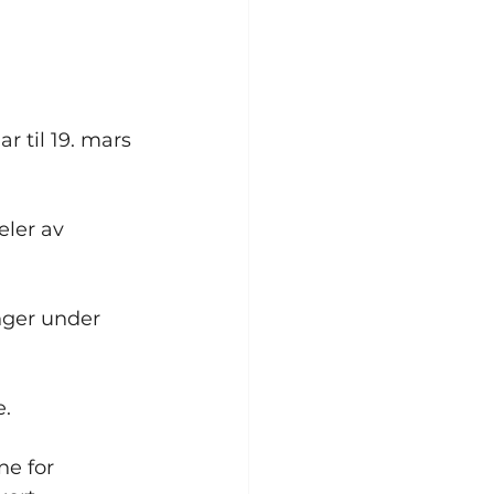
 til 19. mars 
eler av 
nger under 
e.
ne for 