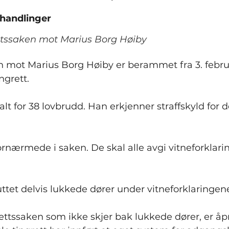
 handlinger
ttssaken mot Marius Borg Høiby
n mot Marius Borg Høiby er berammet fra 3. februar
ngrett.
talt for 38 lovbrudd. Han erkjenner straffskyld for d
fornærmede i saken. De skal alle avgi vitneforklari
uttet delvis lukkede dører under vitneforklaringen
ettssaken som ikke skjer bak lukkede dører, er åp