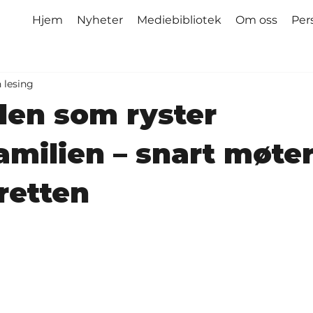
Hjem
Nyheter
Mediebibliotek
Om oss
Per
 lesing
len som ryster
milien – snart møte
 retten