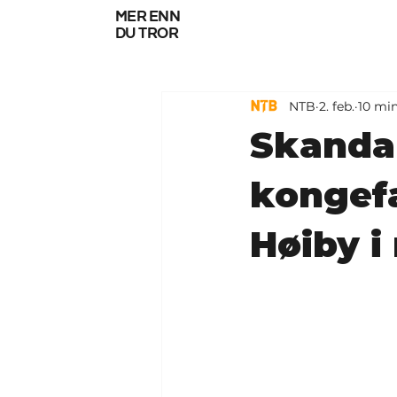
mer enn
du tror
NTB
2. feb.
10 min
Skanda
kongefa
Høiby i