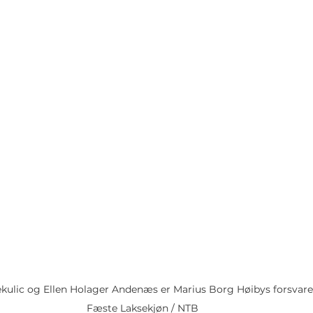
kulic og Ellen Holager Andenæs er Marius Borg Høibys forsvarer
Fæste Laksekjøn / NTB