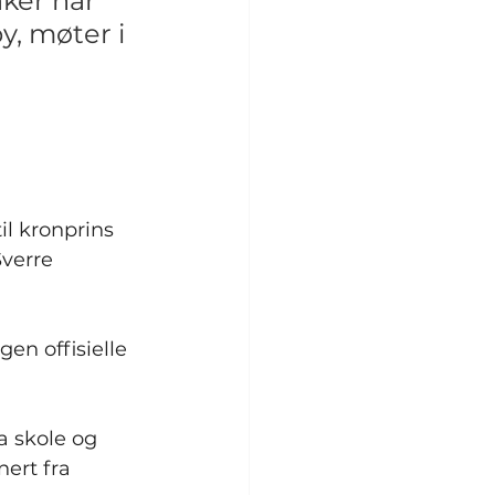
ker når 
, møter i 
l kronprins 
verre 
en offisielle 
 skole og 
ert fra 