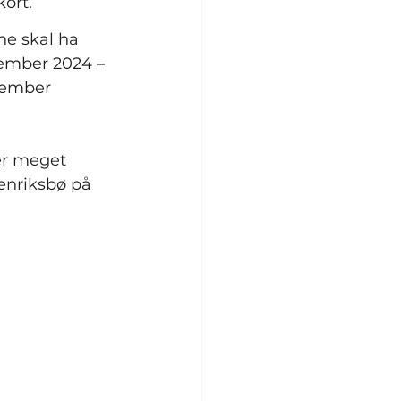
kort.
ne skal ha 
vember 2024 – 
tember 
er meget 
enriksbø på 