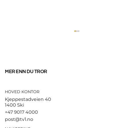
mer enn du tror
HOVED KONTOR
Fifpro med knallhard
Kjeppestadveien 40
Infantino-kritikk: – Misbruk av
1400 Ski
presidentens makt
+47 9017 4000
post@tv1.no