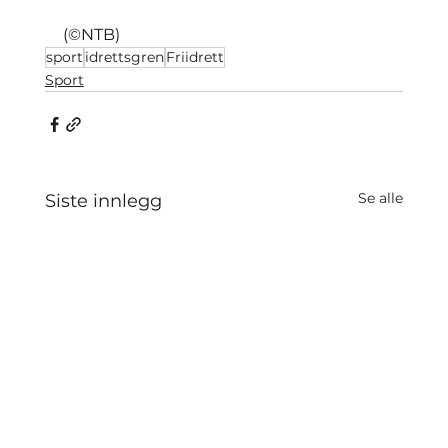
(©NTB)
sport
idrettsgren
Friidrett
Sport
Se alle
Siste innlegg