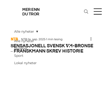
mer enn
du tror
Alle nyheter
NTB
14. sep. 2025
1 min lesing
Alle nyheter
Sensasjonell svensk VM-bronse
Nyheter
– franskmann skrev historie
Sport
Lokal nyheter