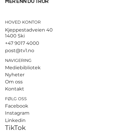
mer enn du tror
HOVED KONTOR
God start for de norske
Kjeppestadveien 40
sandvolleyballparene i
1400 Ski
Hamburg
+47 9017 4000
post@tv1.no
NAVIGERING
Mediebibliotek
Nyheter
Om oss
Kontakt
FØLG OSS
Facebook
Instagram
Linkedin
TikTok