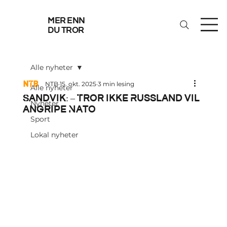
mer enn
du tror
Alle nyheter
NTB
15. okt. 2025
3 min lesing
Alle nyheter
Sandvik: – Tror ikke Russland vil
Nyheter
angripe Nato
Sport
Lokal nyheter