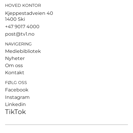
HOVED KONTOR
Tusenvis har dødd av varme i
Kjeppestadveien 40
Europa – MDG etterlyser norsk
1400 Ski
dødsstatistikk
+47 9017 4000
post@tv1.no
NAVIGERING
Mediebibliotek
Nyheter
Om oss
Kontakt
FØLG OSS
Facebook
Instagram
Linkedin
TikTok