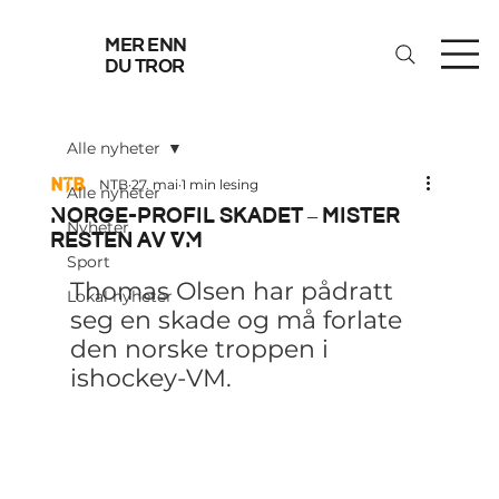
mer enn
du tror
Alle nyheter
NTB
27. mai
1 min lesing
Alle nyheter
Norge-profil skadet – mister
Nyheter
resten av VM
Sport
Thomas Olsen har pådratt 
Lokal nyheter
seg en skade og må forlate 
den norske troppen i 
ishockey-VM.