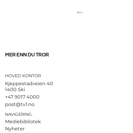
mer enn du tror
HOVED KONTOR
Tusenvis har dødd av varme i
Kjeppestadveien 40
Europa – MDG etterlyser norsk
1400 Ski
dødsstatistikk
+47 9017 4000
post@tv1.no
NAVIGERING
Mediebibliotek
Nyheter