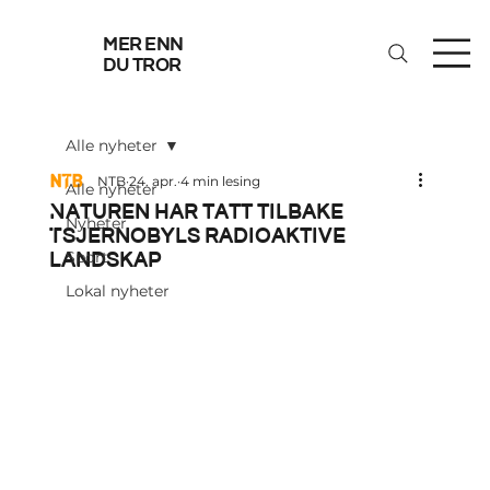
mer enn
du tror
Alle nyheter
NTB
24. apr.
4 min lesing
Alle nyheter
Naturen har tatt tilbake
Nyheter
Tsjernobyls radioaktive
landskap
Sport
Lokal nyheter