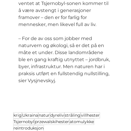
ventet at Tsjernobyl-sonen kommer til 
å være avstengt i generasjoner 
framover – den er for farlig for 
mennesker, men likevel full av liv.
– For de av oss som jobber med 
naturvern og økologi, så er det på en 
måte et under. Disse landområdene 
ble en gang kraftig utnyttet – jordbruk, 
byer, infrastruktur. Men naturen har i 
praksis utført en fullstendig nullstilling, 
sier Vysjnevskyj.
krig
Ukraina
natur
dyreliv
stråling
villhester
Tsjernobyl
przewalskihester
atomulykke
reintroduksjon