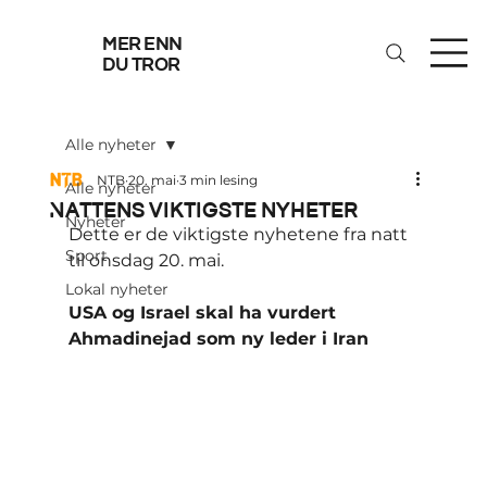
mer enn
du tror
Alle nyheter
NTB
20. mai
3 min lesing
Alle nyheter
Nattens viktigste nyheter
Nyheter
Dette er de viktigste nyhetene fra natt 
Sport
til onsdag 20. mai.
Lokal nyheter
USA og Israel skal ha vurdert 
Ahmadinejad som ny leder i Iran