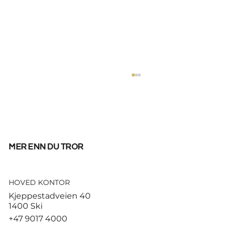
mer enn du tror
HOVED KONTOR
God start for de norske
Kjeppestadveien 40
sandvolleyballparene i
1400 Ski
Hamburg
+47 9017 4000