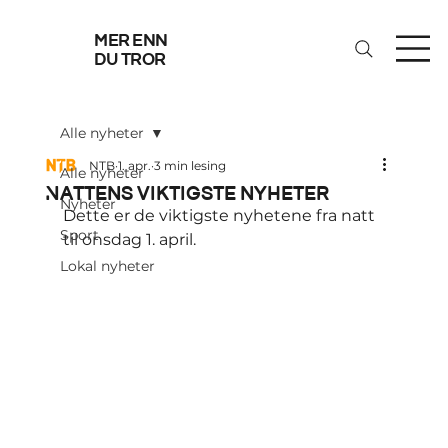
mer enn
du tror
Alle nyheter
NTB
1. apr.
3 min lesing
Alle nyheter
Nattens viktigste nyheter
Nyheter
Dette er de viktigste nyhetene fra natt 
Sport
til onsdag 1. april.
Lokal nyheter