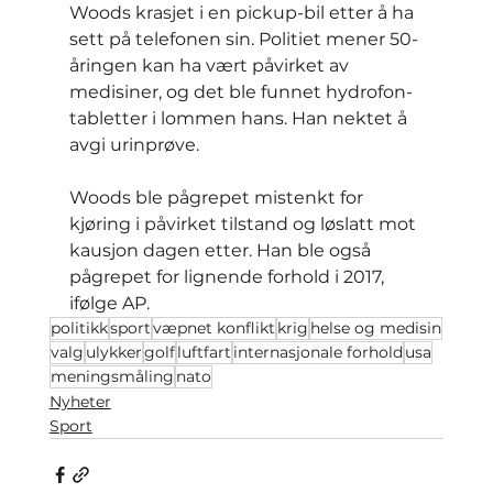
Woods krasjet i en pickup-bil etter å ha 
sett på telefonen sin. Politiet mener 50-
åringen kan ha vært påvirket av 
medisiner, og det ble funnet hydrofon-
tabletter i lommen hans. Han nektet å 
avgi urinprøve.
Woods ble pågrepet mistenkt for 
kjøring i påvirket tilstand og løslatt mot 
kausjon dagen etter. Han ble også 
pågrepet for lignende forhold i 2017, 
ifølge AP.
politikk
sport
væpnet konflikt
krig
helse og medisin
valg
ulykker
golf
luftfart
internasjonale forhold
usa
meningsmåling
nato
Nyheter
Sport