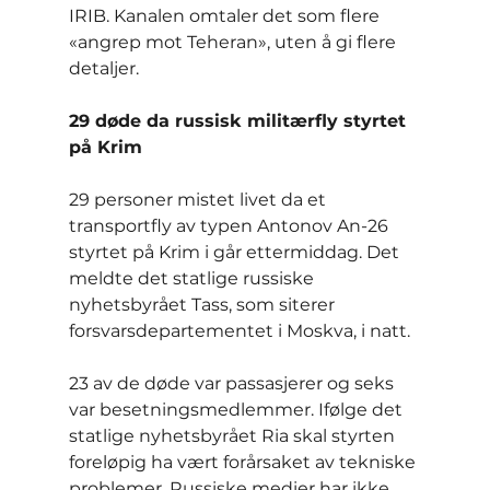
IRIB. Kanalen omtaler det som flere 
«angrep mot Teheran», uten å gi flere 
detaljer.
29 døde da russisk militærfly styrtet 
på Krim
29 personer mistet livet da et 
transportfly av typen Antonov An-26 
styrtet på Krim i går ettermiddag. Det 
meldte det statlige russiske 
nyhetsbyrået Tass, som siterer 
forsvarsdepartementet i Moskva, i natt.
23 av de døde var passasjerer og seks 
var besetningsmedlemmer. Ifølge det 
statlige nyhetsbyrået Ria skal styrten 
foreløpig ha vært forårsaket av tekniske 
problemer. Russiske medier har ikke 