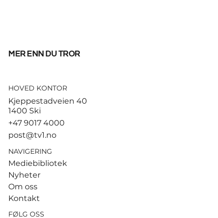
mer enn du tror
HOVED KONTOR
God start for de norske
Kjeppestadveien 40
sandvolleyballparene i
1400 Ski
Hamburg
+47 9017 4000
post@tv1.no
NAVIGERING
Mediebibliotek
Nyheter
Om oss
Kontakt
FØLG OSS