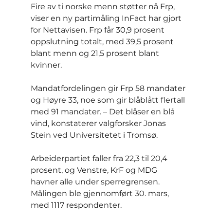
Fire av ti norske menn støtter nå Frp, 
viser en ny partimåling InFact har gjort 
for Nettavisen. Frp får 30,9 prosent 
oppslutning totalt, med 39,5 prosent 
blant menn og 21,5 prosent blant 
kvinner.
Mandatfordelingen gir Frp 58 mandater 
og Høyre 33, noe som gir blåblått flertall 
med 91 mandater. – Det blåser en blå 
vind, konstaterer valgforsker Jonas 
Stein ved Universitetet i Tromsø.
Arbeiderpartiet faller fra 22,3 til 20,4 
prosent, og Venstre, KrF og MDG 
havner alle under sperregrensen. 
Målingen ble gjennomført 30. mars, 
med 1117 respondenter.