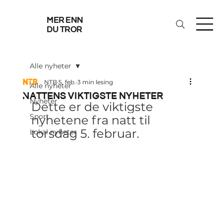
mer enn
du tror
Alle nyheter
NTB
5. feb.
3 min lesing
Alle nyheter
Nattens viktigste nyheter
Nyheter
Dette er de viktigste 
Sport
nyhetene fra natt til 
torsdag 5. februar.
Lokal nyheter