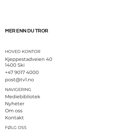
mer enn du tror
HOVED KONTOR
Tusenvis har dødd av varme i
Kjeppestadveien 40
Europa – MDG etterlyser norsk
1400 Ski
dødsstatistikk
+47 9017 4000
post@tv1.no
NAVIGERING
Mediebibliotek
Nyheter
Om oss
Kontakt
FØLG OSS