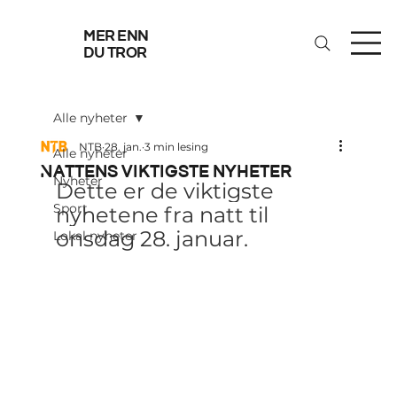
mer enn
du tror
Alle nyheter
NTB
28. jan.
3 min lesing
Alle nyheter
Nattens viktigste nyheter
Nyheter
Dette er de viktigste 
Sport
nyhetene fra natt til 
onsdag 28. januar.
Lokal nyheter