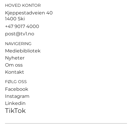
HOVED KONTOR
Tusenvis har dødd av varme i
Kjeppestadveien 40
Europa – MDG etterlyser norsk
1400 Ski
dødsstatistikk
+47 9017 4000
post@tv1.no
NAVIGERING
Mediebibliotek
Nyheter
Om oss
Kontakt
FØLG OSS
Facebook
Instagram
Linkedin
TikTok