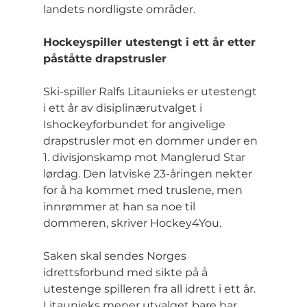
landets nordligste områder.
Hockeyspiller utestengt i ett år etter 
påståtte drapstrusler
Ski-spiller Ralfs Litaunieks er utestengt 
i ett år av disiplinærutvalget i 
Ishockeyforbundet for angivelige 
drapstrusler mot en dommer under en 
1. divisjonskamp mot Manglerud Star 
lørdag. Den latviske 23-åringen nekter 
for å ha kommet med truslene, men 
innrømmer at han sa noe til 
dommeren, skriver Hockey4You.
Saken skal sendes Norges 
idrettsforbund med sikte på å 
utestenge spilleren fra all idrett i ett år. 
Litaunieks mener utvalget bare har 