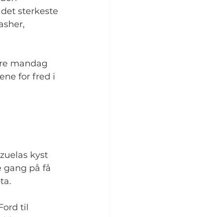
det sterkeste 
sher, 
gere mandag 
e for fred i 
zuelas kyst 
e gang på få 
ta.
rd til 