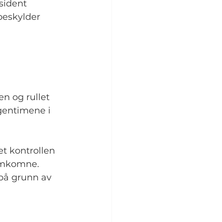
sident 
beskylder 
n og rullet 
gentimene i 
t kontrollen 
 omkomne. 
 på grunn av 