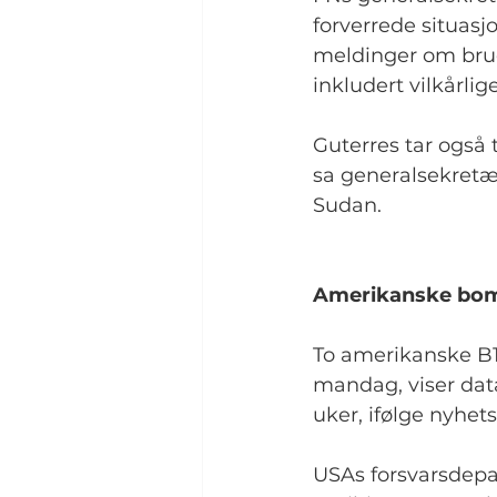
forverrede situas
meldinger om brud
inkludert vilkårlig
Guterres tar også 
sa generalsekretæ
Sudan.
Amerikanske bomb
To amerikanske B1
mandag, viser data
uker, ifølge nyhet
USAs forsvarsdepa