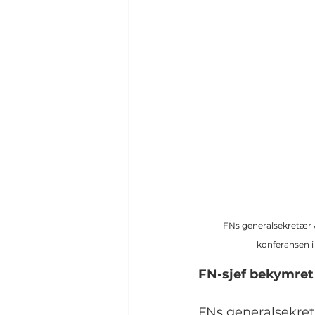
FNs generalsekretær 
konferansen i
FN-sjef bekymret 
FNs generalsekret