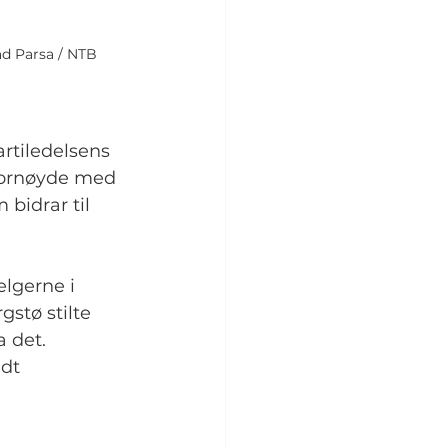
ad Parsa / NTB
artiledelsens 
fornøyde med 
bidrar til 
lgerne i 
stø stilte 
a det.
dt 