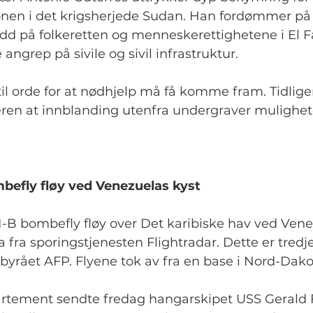
jonen i det krigsherjede Sudan. Han fordømmer på 
d på folkeretten og menneskerettighetene i El Fa
e angrep på sivile og sivil infrastruktur.
til orde for at nødhjelp må få komme fram. Tidli
ren at innblanding utenfra undergraver muligheten
efly fløy ved Venezuelas kyst
-B bombefly fløy over Det karibiske hav ved Vene
 fra sporingstjenesten Flightradar. Dette er tredj
sbyrået AFP. Flyene tok av fra en base i Nord-Dako
rtement sendte fredag hangarskipet USS Gerald Fo