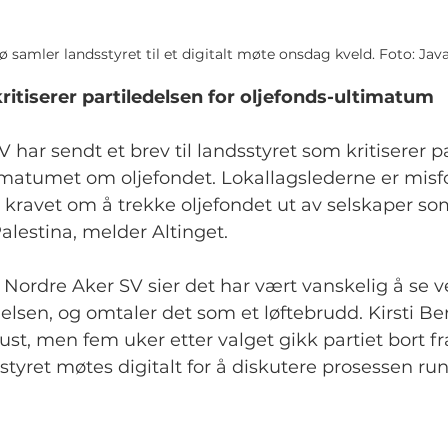
ø samler landsstyret til et digitalt møte onsdag kveld. Foto: Jav
kritiserer partiledelsen for oljefonds-ultimatum
SV har sendt et brev til landsstyret som kritiserer p
imatumet om oljefondet. Lokallagslederne er mis
a kravet om å trekke oljefondet ut av selskaper som 
Palestina, melder Altinget.
 Nordre Aker SV sier det har vært vanskelig å se ve
lsen, og omtaler det som et løftebrudd. Kirsti Berg
st, men fem uker etter valget gikk partiet bort fr
tyret møtes digitalt for å diskutere prosessen run