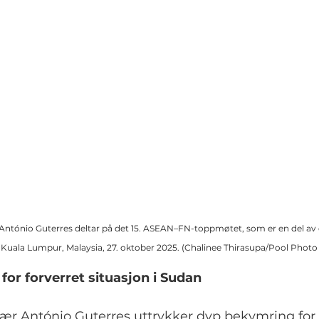
António Guterres deltar på det 15. ASEAN–FN-toppmøtet, som er en del av
 Kuala Lumpur, Malaysia, 27. oktober 2025. (Chalinee Thirasupa/Pool Photo
for forverret situasjon i Sudan
ær António Guterres uttrykker dyp bekymring for