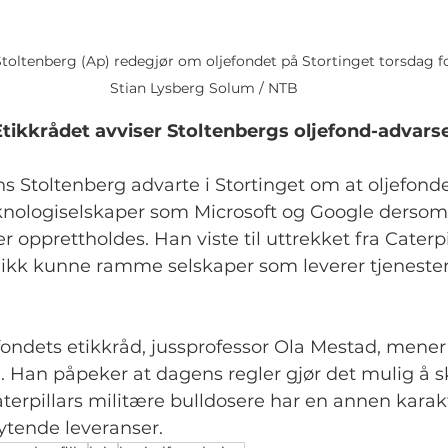
toltenberg (Ap) redegjør om oljefondet på Stortinget torsdag f
Stian Lysberg Solum / NTB
 Etikkrådet avviser Stoltenbergs oljefond-advarse
s Stoltenberg advarte i Stortinget om at oljefond
eknologiselskaper som Microsoft og Google derso
er opprettholdes. Han viste til uttrekket fra Caterpi
k kunne ramme selskaper som leverer tjenester t
.
 fondets etikkråd, jussprofessor Ola Mestad, mener
 Han påpeker at dagens regler gjør det mulig å s
aterpillars militære bulldosere har en annen karak
ytende leveranser.