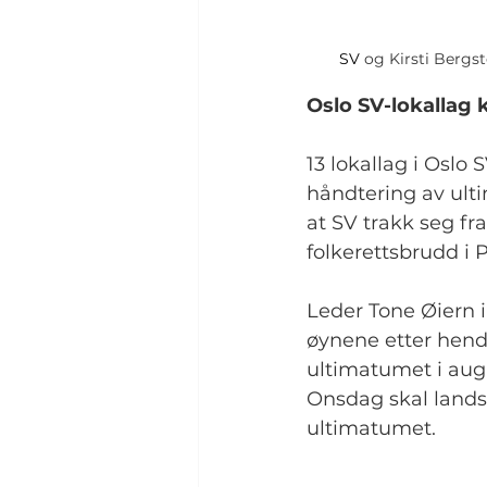
SV
 o
g Kirsti Bergst
Oslo SV-lokallag 
13 lokallag i Oslo 
håndtering av ult
at SV trakk seg fr
folkerettsbrudd i 
Leder Tone Øiern i
øynene etter hende
ultimatumet i augu
Onsdag skal landss
ultimatumet.