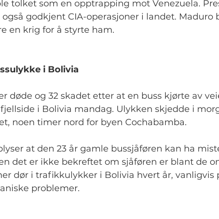
ble tolket som en opptrapping mot Venezuela. Pre
også godkjent CIA-operasjoner i landet. Maduro 
e en krig for å styrte ham.
ssulykke i Bolivia
er døde og 32 skadet etter at en buss kjørte av veie
fjellside i Bolivia mandag. Ulykken skjedde i mor
t, noen timer nord for byen Cochabamba.
yser at den 23 år gamle bussjåføren kan ha miste
en det er ikke bekreftet om sjåføren er blant de
 dør i trafikkulykker i Bolivia hvert år, vanligvis
ekaniske problemer.