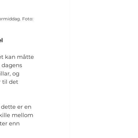
ormiddag. Foto: 
l
et kan måtte 
m dagens 
llar, og 
il det 
 dette er en 
kille mellom 
ter enn 