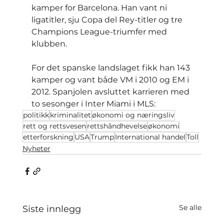
kamper for Barcelona. Han vant ni 
ligatitler, sju Copa del Rey-titler og tre 
Champions League-triumfer med 
klubben.
For det spanske landslaget fikk han 143 
kamper og vant både VM i 2010 og EM i 
2012. Spanjolen avsluttet karrieren med 
to sesonger i Inter Miami i MLS:
politikk
kriminalitet
økonomi og næringsliv
rett og rettsvesen
rettshåndhevelse
økonomi
etterforskning
USA
Trump
International handel
Toll
Nyheter
Se alle
Siste innlegg