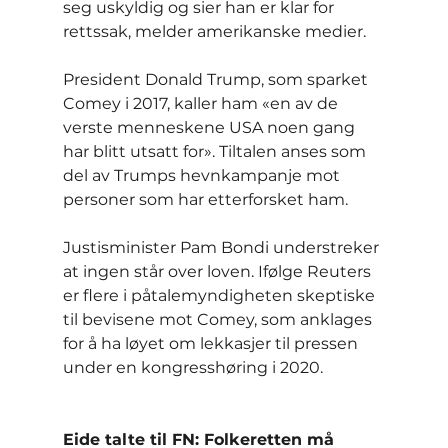
seg uskyldig og sier han er klar for 
rettssak, melder amerikanske medier.
President Donald Trump, som sparket 
Comey i 2017, kaller ham «en av de 
verste menneskene USA noen gang 
har blitt utsatt for». Tiltalen anses som 
del av Trumps hevnkampanje mot 
personer som har etterforsket ham.
Justisminister Pam Bondi understreker 
at ingen står over loven. Ifølge Reuters 
er flere i påtalemyndigheten skeptiske 
til bevisene mot Comey, som anklages 
for å ha løyet om lekkasjer til pressen 
under en kongresshøring i 2020.
Eide talte til FN: Folkeretten må 