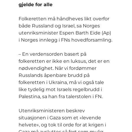
gjelde for alle
Folkeretten må håndheves likt overfor 
både Russland og Israel, sa Norges 
utenriksminister Espen Barth Eide (Ap) 
i Norges innlegg i FNs hovedforsamling.
– En verdensorden basert på 
folkeretten er ikke en luksus, det er en 
nødvendighet. Når vi fordømmer 
Russlands åpenbare brudd på 
folkeretten i Ukraina, må vi også tale 
like tydelig mot Israels regelbrudd i 
Palestina, sa han fra talerstolen i FN.
Utenriksministeren beskrev 
situasjonen i Gaza som et «levende 
helvete», og tok til orde for at krigen i 
Gaza må avsluttes så fort som mulig. 