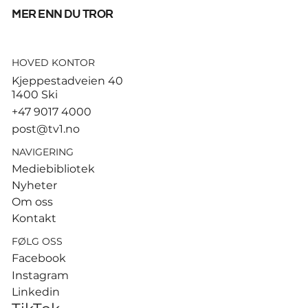
mer enn du tror
HOVED KONTOR
God start for de norske
Kjeppestadveien 40
sandvolleyballparene i
1400 Ski
Hamburg
+47 9017 4000
post@tv1.no
NAVIGERING
Mediebibliotek
Nyheter
Om oss
Kontakt
FØLG OSS
Facebook
Instagram
Linkedin