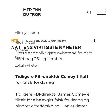
mer enn
du tror
Alle nyheter
NTB
26. sep. 2025
2 min lesing
Alle nyheter
Nattens viktigste nyheter
Nyheter
Dette er de viktigste nyhetene fra natt 
Sport
til fredag 26. september.
Lokal nyheter
Tidligere FBI-direktør Comey tiltalt 
for falsk forklaring
Tidligere FBI-direktør James Comey er 
tiltalt for å ha avgitt falsk forklaring og 
hindret etterforskning. Han erklærer 