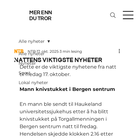
mer enn
du tror
Alle nyheter
NTB
17. okt. 2025
3 min lesing
Alle nyheter
Nattens viktigste nyheter
Nyheter
Dette er de viktigste nyhetene fra natt 
Sport
til fredag 17. oktober.
Lokal nyheter
Mann knivstukket i Bergen sentrum
En mann ble sendt til Haukeland 
universitetssjukehus etter å ha blitt 
knivstukket på Torgallmenningen i 
Bergen sentrum natt til fredag. 
Hendelsen skjedde klokken 2.16 etter 