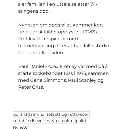
sier familien i en uttalelse etter 74-
åringens død.
Nyheten om dødsfallet kommer kort 
tid etter at kilder opplyste til TMZ at 
Frehley lå i respirator med 
hjerneblødning etter at han falt i studio 
for noen uker siden.
Paul Daniel «Ace» Frehley var med på å 
starte rockebandet Kiss i 1973, sammen 
med Gene Simmons, Paul Stanley og 
Peter Criss.
politikk
kriminalitet
rett og rettsvesen
rettshåndhevelse
styresmakter
politi
Nyheter