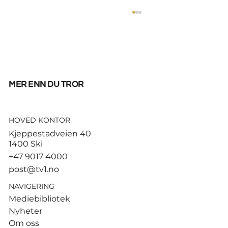
mer enn du tror
HOVED KONTOR
God start for de norske
Kjeppestadveien 40
sandvolleyballparene i
1400 Ski
Hamburg
+47 9017 4000
post@tv1.no
NAVIGERING
Mediebibliotek
Nyheter
Om oss