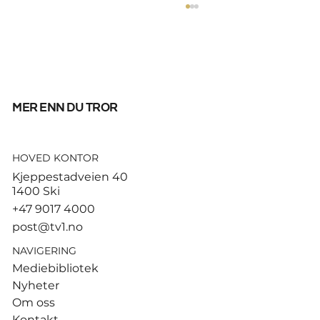
mer enn du tror
HOVED KONTOR
Tusenvis har dødd av varme i
Kjeppestadveien 40
Europa – MDG etterlyser norsk
1400 Ski
dødsstatistikk
+47 9017 4000
post@tv1.no
NAVIGERING
Mediebibliotek
Nyheter
Om oss
Kontakt