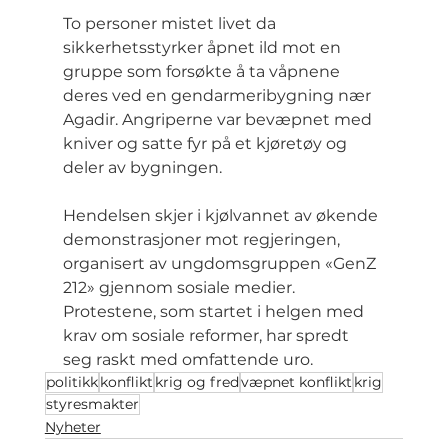
To personer mistet livet da 
sikkerhetsstyrker åpnet ild mot en 
gruppe som forsøkte å ta våpnene 
deres ved en gendarmeribygning nær 
Agadir. Angriperne var bevæpnet med 
kniver og satte fyr på et kjøretøy og 
deler av bygningen.
Hendelsen skjer i kjølvannet av økende 
demonstrasjoner mot regjeringen, 
organisert av ungdomsgruppen «GenZ 
212» gjennom sosiale medier. 
Protestene, som startet i helgen med 
krav om sosiale reformer, har spredt 
seg raskt med omfattende uro.
politikk
konflikt
krig og fred
væpnet konflikt
krig
styresmakter
Nyheter