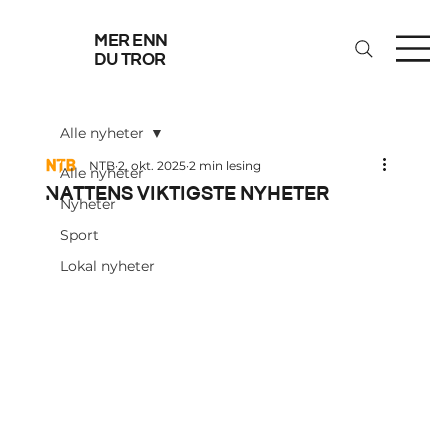
mer enn
du tror
Alle nyheter
NTB
2. okt. 2025
2 min lesing
Alle nyheter
Nattens viktigste nyheter
Nyheter
Sport
Lokal nyheter