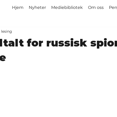
Hjem
Nyheter
Mediebibliotek
Om oss
Per
 lesing
ltalt for russisk spio
ge