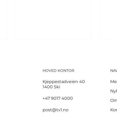
HOVED KONTOR
NA
Kjeppestadveien 40
Me
1400 Ski
God start for de norske
3,7
Ny
sandvolleyballparene i
sam
+47 9017 4000
Om
Hamburg
bra
post@tv1.no
Ko