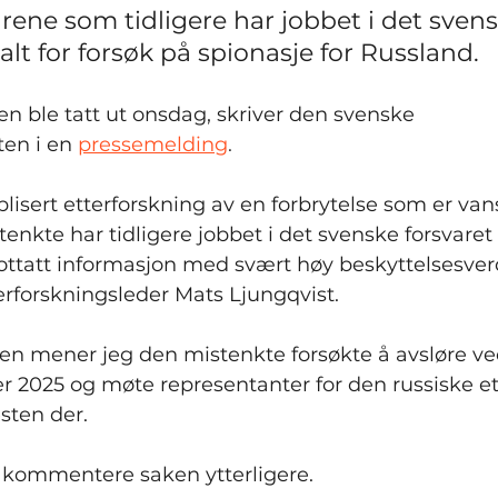
rene som tidligere har jobbet i det svens
ltalt for forsøk på spionasje for Russland.
len ble tatt ut onsdag, skriver den svenske 
en i en 
pressemelding
.
lisert etterforskning av en forbrytelse som er vans
nkte har tidligere jobbet i det svenske forsvaret o
ottatt informasjon med svært høy beskyttelsesverdi
erforskningsleder Mats Ljungqvist.
n mener jeg den mistenkte forsøkte å avsløre ved 
 2025 og møte representanter for den russiske et
sten der.
 kommentere saken ytterligere.