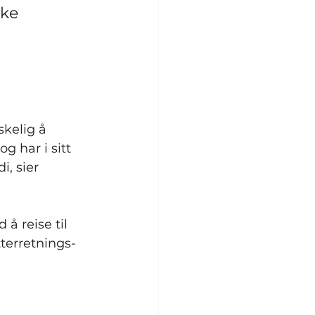
ke 
kelig å 
g har i sitt 
, sier 
å reise til 
terretnings- 