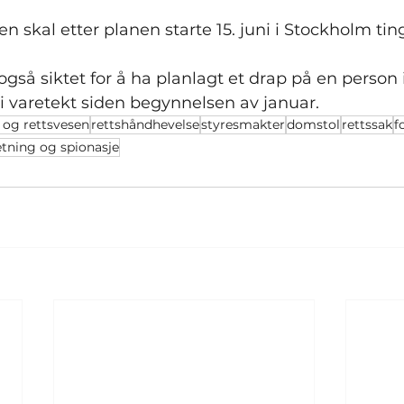
 skal etter planen starte 15. juni i Stockholm ting
gså siktet for å ha planlagt et drap på en person i
i varetekt siden begynnelsen av januar.
t og rettsvesen
rettshåndhevelse
styresmakter
domstol
rettssak
f
etning og spionasje