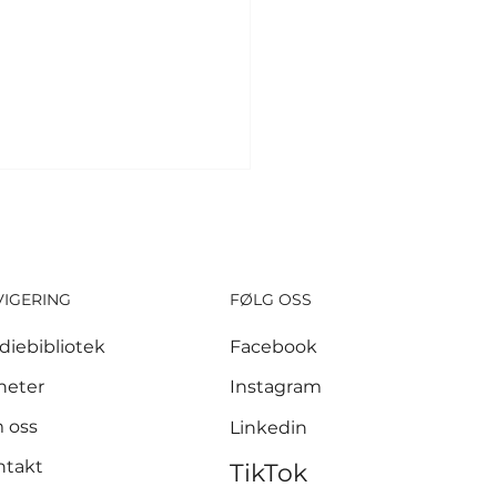
VIGERING
FØLG OSS
diebibliotek
Facebook
 millioner kroner
heter
Instagram
let inn etter
 oss
Linkedin
nnen i Krokstadelva
ntakt
TikTok