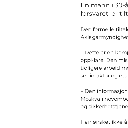
En mann i 30-å
forsvaret, er ti
Den formelle tilta
Åklagarmyndighet
– Dette er en komp
oppklare. Den miste
tidligere arbeid m
senioraktor og ett
– Den informasjone
Moskva i november
og sikkerhetstjene
Han ønsket ikke å