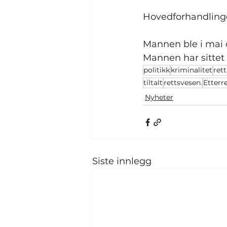
Hovedforhandlingen
Mannen ble i mai o
Mannen har sittet 
politikk
kriminalitet
ret
tiltalt
rettsvesen.
Etterr
Nyheter
Siste innlegg