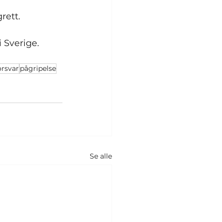
rett.
 Sverige. 
orsvar
pågripelse
Se alle