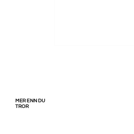
mer enn du
Fortsatt uavklart om
tror
SAS-streik i helga –
forhandlinger pågår