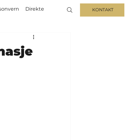
sonvern
Direkte
KONTAKT
nasje