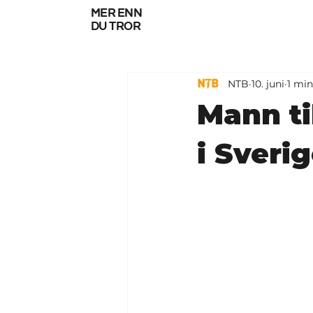
mer enn
du tror
NTB
10. juni
1 min
Mann ti
i Sveri