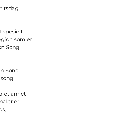
tirsdag 
 spesielt 
egion som er 
ion Song 
an Song 
esong.
på et annet 
aler er: 
s, 