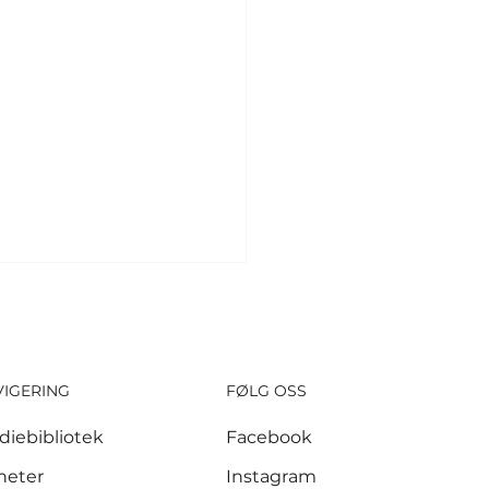
VIGERING
FØLG OSS
diebibliotek
Facebook
 millioner kroner
heter
Instagram