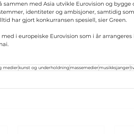
å sammen med Asia utvikle Eurovision og bygge
stemmer, identiteter og ambisjoner, samtidig som 
ltid har gjort konkurransen spesiell, sier Green.
ia med i europeiske Eurovision som i år arrangeres 
mai.
g medier
kunst og underholdning
massemedier
musikksjanger
t