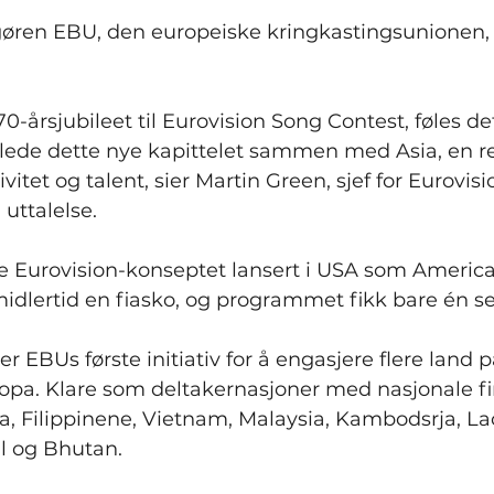
øren EBU, den europeiske kringkastingsunionen, 
70-årsjubileet til Eurovision Song Contest, føles det
nlede dette nye kapittelet sammen med Asia, en r
tivitet og talent, sier Martin Green, sjef for Eurovis
 uttalelse.
ble Eurovision-konseptet lansert i USA som Americ
midlertid en fiasko, og programmet fikk bare én s
 er EBUs første initiativ for å engasjere flere land 
pa. Klare som deltakernasjoner med nasjonale fin
a, Filippinene, Vietnam, Malaysia, Kambodsrja, Lao
l og Bhutan.