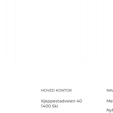
HOVED KONTOR
NA
Kjeppestadveien 40
Me
1400 Ski
God start for de norske
3,7
Ny