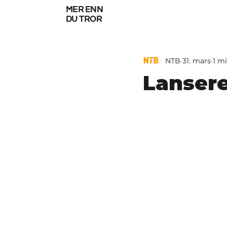
mer enn
du tror
NTB
31. mars
1 mi
Lansere