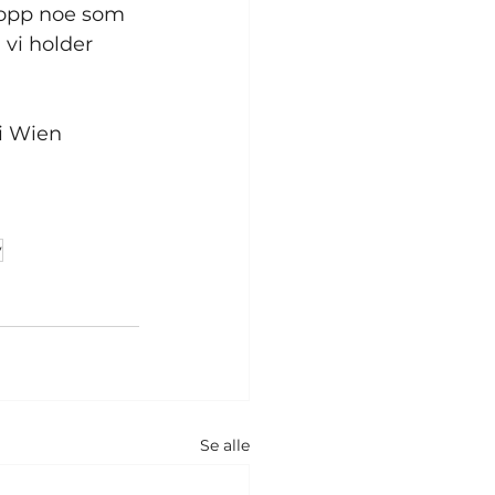
 opp noe som 
vi holder 
i Wien 
v
Se alle