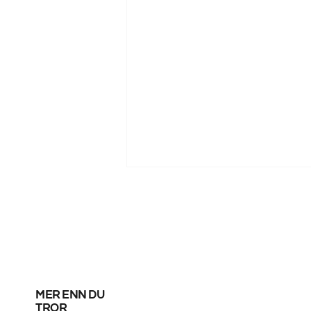
mer enn du
Fortsatt uavklart om
tror