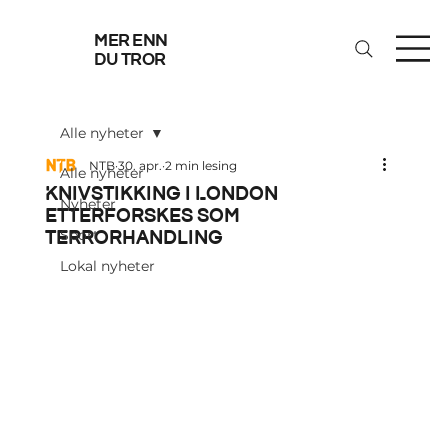
mer enn
du tror
Alle nyheter
NTB
30. apr.
2 min lesing
Alle nyheter
Knivstikking i London
Nyheter
etterforskes som
terrorhandling
Sport
Lokal nyheter