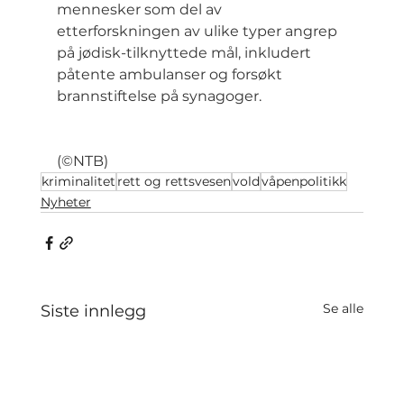
mennesker som del av 
etterforskningen av ulike typer angrep 
på jødisk-tilknyttede mål, inkludert 
påtente ambulanser og forsøkt 
brannstiftelse på synagoger.
(©NTB)
kriminalitet
rett og rettsvesen
vold
våpenpolitikk
Nyheter
Se alle
Siste innlegg