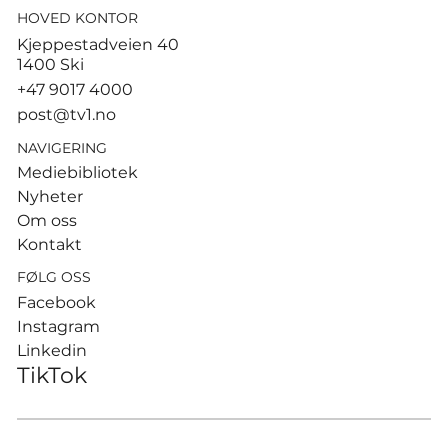
HOVED KONTOR
God start for de norske
Kjeppestadveien 40
sandvolleyballparene i
1400 Ski
Hamburg
+47 9017 4000
post@tv1.no
NAVIGERING
Mediebibliotek
Nyheter
Om oss
Kontakt
FØLG OSS
Facebook
Instagram
Linkedin
TikTok