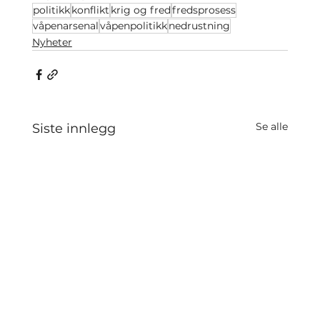
politikk
konflikt
krig og fred
fredsprosess
våpenarsenal
våpenpolitikk
nedrustning
Nyheter
Se alle
Siste innlegg