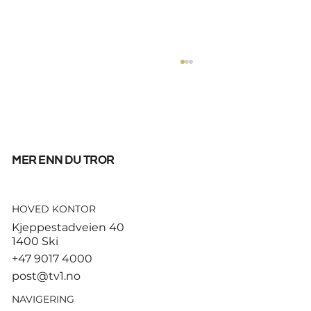
mer enn du tror
HOVED KONTOR
Tusenvis har dødd av varme i
Kjeppestadveien 40
Europa – MDG etterlyser norsk
1400 Ski
dødsstatistikk
+47 9017 4000
post@tv1.no
NAVIGERING