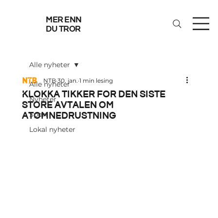
mer enn
du tror
Alle nyheter
NTB
30. jan.
1 min lesing
Alle nyheter
Klokka tikker for den siste
Nyheter
store avtalen om
atomnedrustning
Sport
Lokal nyheter