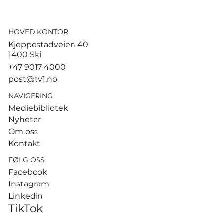
HOVED KONTOR
Dødsulykken i Nordre Follo: –
Kjeppestadveien 40
Bilføreren kan ikke klandres
1400 Ski
+47 9017 4000
post@tv1.no
NAVIGERING
Mediebibliotek
Nyheter
Om oss
Kontakt
FØLG OSS
Facebook
Instagram
Linkedin
TikTok