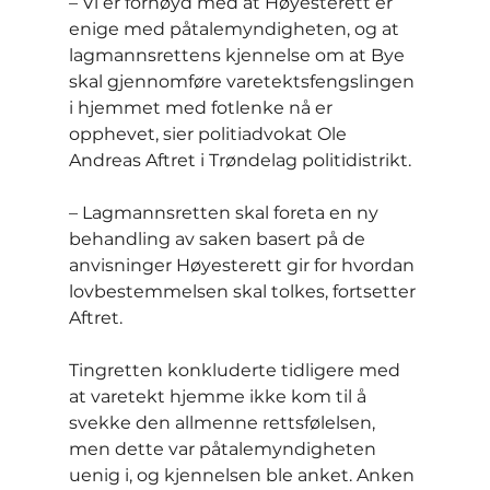
– Vi er fornøyd med at Høyesterett er 
enige med påtalemyndigheten, og at 
lagmannsrettens kjennelse om at Bye 
skal gjennomføre varetektsfengslingen 
i hjemmet med fotlenke nå er 
opphevet, sier politiadvokat Ole 
Andreas Aftret i Trøndelag politidistrikt.
– Lagmannsretten skal foreta en ny 
behandling av saken basert på de 
anvisninger Høyesterett gir for hvordan 
lovbestemmelsen skal tolkes, fortsetter 
Aftret.
Tingretten konkluderte tidligere med 
at varetekt hjemme ikke kom til å 
svekke den allmenne rettsfølelsen, 
men dette var påtalemyndigheten 
uenig i, og kjennelsen ble anket. Anken 