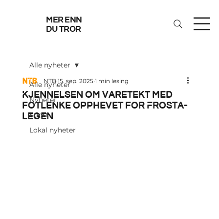
mer enn
du tror
Alle nyheter
NTB
15. sep. 2025
1 min lesing
Alle nyheter
Kjennelsen om varetekt med
Nyheter
fotlenke opphevet for Frosta-
legen
Sport
Lokal nyheter