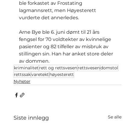
ble forkastet av Frostating 
lagmannsrett, men Høyesterett 
vurderte det annerledes.
Arne Bye ble 6. juni dømt til 21 års 
fengsel for 70 voldtekter av kvinnelige 
pasienter og 82 tilfeller av misbruk av 
stillingen sin. Han har anket store deler 
av dommen.
kriminalitet
rett og rettsvesen
rettsvesen
domstol
rettssak
varetekt
høyesterett
Nyheter
Se alle
Siste innlegg