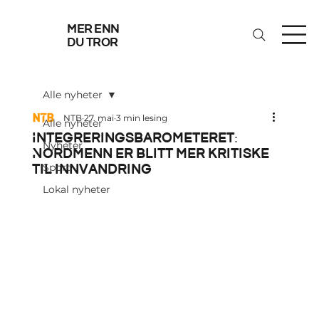
mer enn
du tror
Alle nyheter
NTB
27. mai
3 min lesing
Alle nyheter
Integreringsbarometeret:
Nyheter
Nordmenn er blitt mer kritiske
til innvandring
Sport
Lokal nyheter