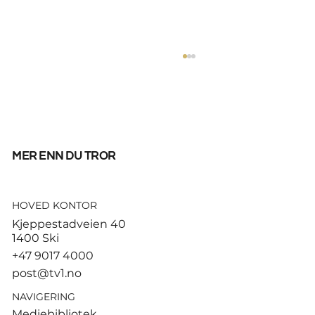
mer enn du tror
HOVED KONTOR
God start for de norske
Kjeppestadveien 40
sandvolleyballparene i
1400 Ski
Hamburg
+47 9017 4000
post@tv1.no
NAVIGERING
Mediebibliotek