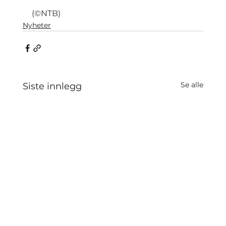
(©NTB)
Nyheter
Se alle
Siste innlegg