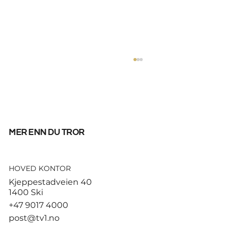
mer enn du tror
HOVED KONTOR
Høyre sier foreløpig nei til å
Kjeppestadveien 40
forlenge drivstoffkuttet
1400 Ski
+47 9017 4000
post@tv1.no