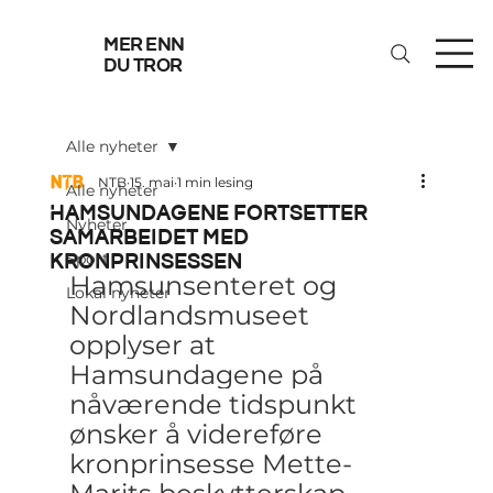
mer enn
du tror
Alle nyheter
NTB
15. mai
1 min lesing
Alle nyheter
Hamsundagene fortsetter
Nyheter
samarbeidet med
kronprinsessen
Sport
Hamsunsenteret og 
Lokal nyheter
Nordlandsmuseet 
opplyser at 
Hamsundagene på 
nåværende tidspunkt 
ønsker å videreføre 
kronprinsesse Mette-