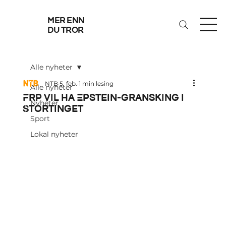
mer enn
du tror
Alle nyheter
NTB
5. feb.
1 min lesing
Alle nyheter
Frp vil ha Epstein-gransking i
Nyheter
Stortinget
Sport
Lokal nyheter