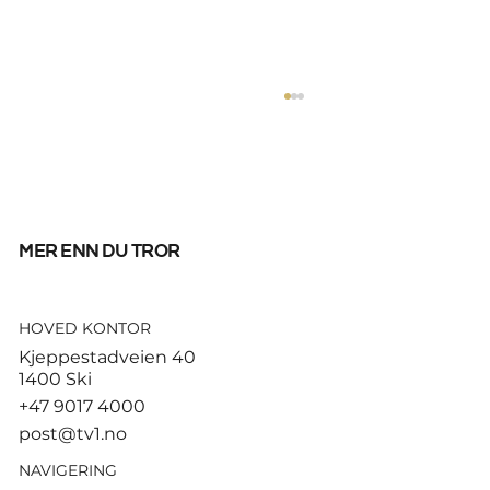
mer enn du tror
HOVED KONTOR
God start for de norske
Kjeppestadveien 40
sandvolleyballparene i
1400 Ski
Hamburg
+47 9017 4000
post@tv1.no
NAVIGERING