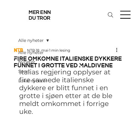
mer enn
du tror
Alle nyheter
NTB
18. mai
1 min lesing
Alle nyheter
Fire omkomne italienske dykkere
Nyheter
funnet i grotte ved Maldivene
Italias regjering opplyser at 
Sport
fire savnede italienske 
Lokal nyheter
dykkere er blitt funnet i en 
grotte i sjøen etter at de ble 
meldt omkommet i forrige 
uke.