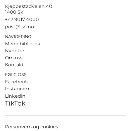
God start for de norske
Kjeppestadveien 40
sandvolleyballparene i
1400 Ski
Hamburg
+47 9017 4000
post@tv1.no
NAVIGERING
Mediebibliotek
Nyheter
Om oss
Kontakt
FØLG OSS
Facebook
Instagram
Linkedin
TikTok
Personvern og cookies