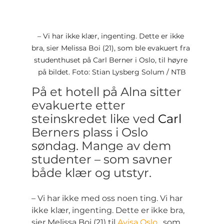
– Vi har ikke klær, ingenting. Dette er ikke 
bra, sier Melissa Boi (21), som ble evakuert fra 
studenthuset på Carl Berner i Oslo, til høyre 
på bildet. Foto: Stian Lysberg Solum / NTB
På et hotell på Alna sitter 
evakuerte etter 
steinskredet like ve
d 
Carl
B
erners plass i Oslo 
søndag. Mange av dem 
studenter – som savner 
både klær og utstyr.
– Vi har ikke med oss noen ting. Vi har 
ikke klær, ingenting. Dette er ikke bra, 
sier Melissa Boi (21) til 
Avisa Oslo
 , som 