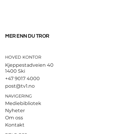
mer enn du tror
HOVED KONTOR
Tusenvis har dødd av varme i
Kjeppestadveien 40
Europa – MDG etterlyser norsk
1400 Ski
dødsstatistikk
+47 9017 4000
post@tv1.no
NAVIGERING
Mediebibliotek
Nyheter
Om oss
Kontakt