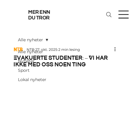
mer enn
du tror
Alle nyheter
NTB
27. okt. 2025
2 min lesing
Alle nyheter
Evakuerte studenter: – Vi har
Nyheter
ikke med oss noen ting
Sport
Lokal nyheter