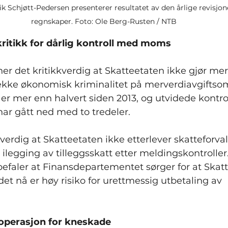
rik Schjøtt-Pedersen presenterer resultatet av den årlige revisjon
regnskaper. Foto: Ole Berg-Rusten / NTB
kritikk for dårlig kontroll med moms
er det kritikkverdig at Skatteetaten ikke gjør mer 
kke økonomisk kriminalitet på merverdiavgiftsom
r er mer enn halvert siden 2013, og utvidede kontr
 har gått ned med to tredeler.
kverdig at Skatteetaten ikke etterlever skatteforva
egging av tilleggsskatt etter meldingskontroller.
efaler at Finansdepartementet sørger for at Skat
det nå er høy risiko for urettmessig utbetaling av 
 operasjon for kneskade