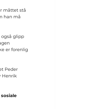
r måttet stå 
om han må 
 også glipp 
agen 
e er forenlig 
et Peder 
v Henrik 
sosiale 