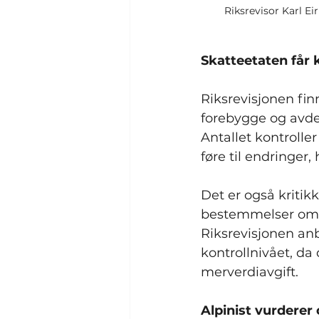
Riksrevisor Karl Ei
Skatteetaten får 
Riksrevisjonen finn
forebygge og avde
Antallet kontrolle
føre til endringer,
Det er også kritik
bestemmelser om il
Riksrevisjonen anb
kontrollnivået, da 
merverdiavgift.
Alpinist vurderer