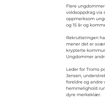
Flere ungdommer i T
voldsoppdrag via s
oppmerksom ungdom
og 15 år og kommer 
Rekrutteringen ha
mener det er svært
krypterte kommuni
Ungdommer andre 
Leder for Troms pol
Jensen, understrek
foreldre og andre
hemmelighold rundt
dyre merkeklær.