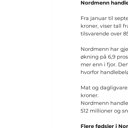
Nordmenn handle
Fra januar til sep
kroner, viser tall 
tilsvarende over 8
Nordmenn har gjenno
økning på 6,9 pros
mer enn i fjor. De
hvorfor handlebelø
Mat og dagligvare
kroner. 
Nordmenn handlet o
512 millioner og sn
Flere fødsler i N