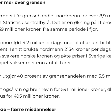
r mer over grensen
tember i år grensehandlet nordmenn for over 8,9 mi
fra Statistisk sentralbyrå. Det er en økning på 11 pro
59 millioner kroner, fra samme periode i fjor.
mført 4,2 millioner dagsturer til utlandet hittil i
ent. I snitt brukte nordmenn 2134 kroner per dagst
n svakere norske kronen og økte priser i Sverige ka
pet vokser mer enn antall turer.
r utgjør 40 prosent av grensehandelen med 3,5 mil
gså vin og brennevin for 591 millioner kroner, øl 
us for 495 millioner kroner.
orge – færre misdannelser