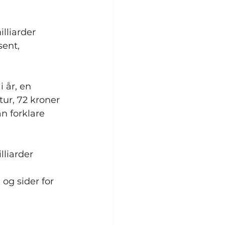
lliarder 
sent, 
 år, en 
ur, 72 kroner 
n forklare 
liarder 
og sider for 