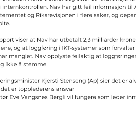
 internkontrollen. Nav har gitt feil informasjon til
tementet og Riksrevisjonen i flere saker, og depa
olte.
port viser at Nav har utbetalt 2,3 milliarder krone
aene, og at loggføring i IKT-systemer som forvalter
har manglet. Nav opplyste feilaktig at loggføringen
eg ikke å stemme.
ringsminister Kjersti Stenseng (Ap) sier det er alvor
 det er topplederens ansvar. 
tør Eve Vangsnes Bergli vil fungere som leder innti