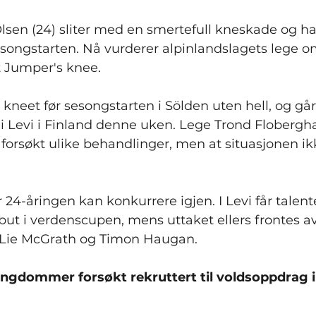
sen (24) sliter med en smertefull kneskade og ha
sesongstarten. Nå vurderer alpinlandslagets lege 
t Jumper's knee.
 kneet før sesongstarten i Sölden uten hell, og går
i Levi i Finland denne uken. Lege Trond Flobergh
 forsøkt ulike behandlinger, men at situasjonen ikk
r 24-åringen kan konkurrere igjen. I Levi får talent
but i verdenscupen, mens uttaket ellers frontes a
le Lie McGrath og Timon Haugan.
 Ungdommer forsøkt rekruttert til voldsoppdrag i 