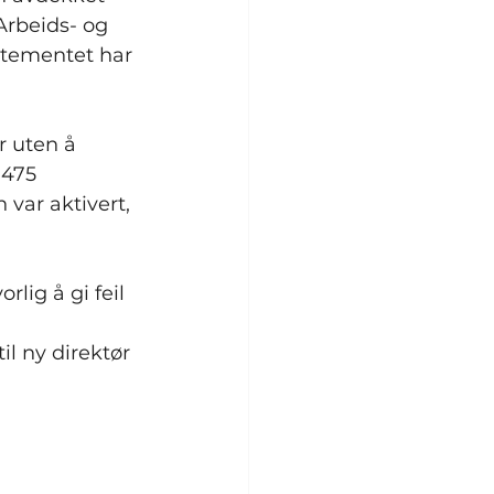
 Arbeids- og 
rtementet har 
r uten å 
 475 
 var aktivert, 
lig å gi feil 
l ny direktør 