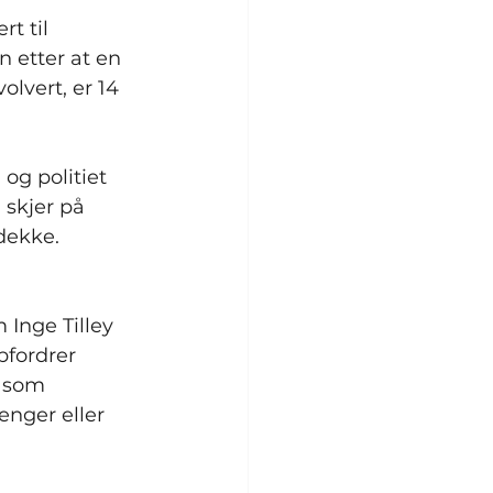
t til 
 etter at en 
vert, er 14 
g politiet 
 skjer på 
dekke. 
 Inge Tilley 
pfordrer 
 som 
enger eller 