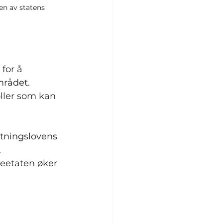
en av statens 
for å 
rådet. 
oller som kan 
ltningslovens 
 
teetaten øker 