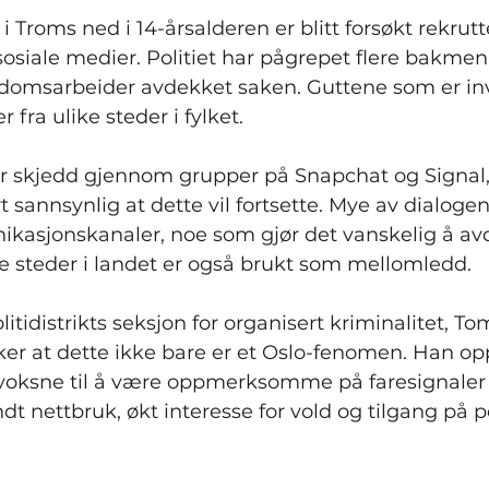
roms ned i 14-årsalderen er blitt forsøkt rekrutter
osiale medier. Politiet har pågrepet flere bakmenn
sarbeider avdekket saken. Guttene som er invol
fra ulike steder i fylket.
r skjedd gjennom grupper på Snapchat og Signal, o
 sannsynlig at dette vil fortsette. Mye av dialogen
kasjonskanaler, noe som gjør det vanskelig å av
steder i landet er også brukt som mellomledd.
itidistrikts seksjon for organisert kriminalitet, Tom
er at dette ikke bare er et Oslo-fenomen. Han op
 voksne til å være oppmerksomme på faresignaler
 nettbruk, økt interesse for vold og tilgang på p