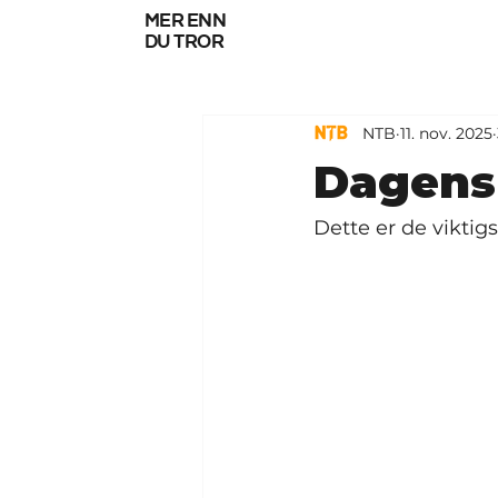
mer enn
du tror
NTB
11. nov. 2025
Dagens 
Dette er de viktig