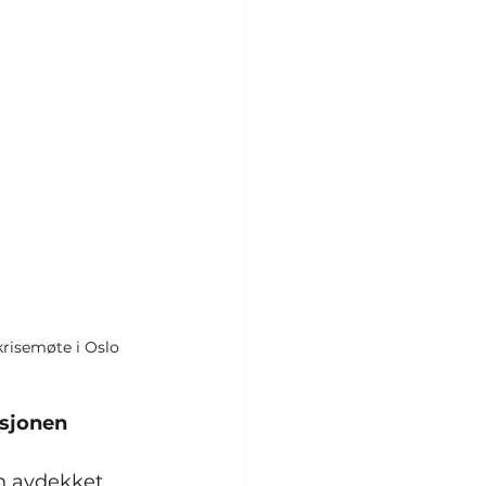
krisemøte i Oslo 
isjonen
en avdekket 