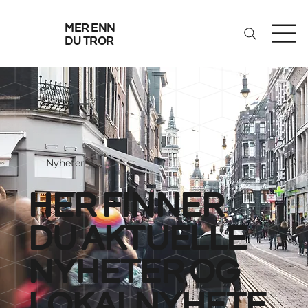
mer enn
du tror
Nyheter
her finner
du aktuelle
nyheter og
lokalnyhete