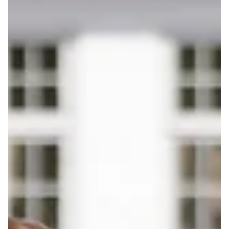
12. juni
1 min lesing
Nyheter
Aftenposten: Kronprinsen dropper
statsråd
Aftenposten: Kronprinsen dropper statsråd