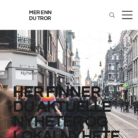
mer enn
du tror
Nyheter
her finner
du aktuelle
nyheter og
lokalnyhete