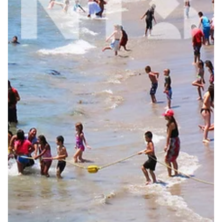
3. juli
1 min lesing
Nyheter
Forbrukerrådet: Forbud mot
smartbriller bør utredes
Myndighetene bør utrede et forbud mot smartbriller, og
brillebutikkene må ta sin del av ansvaret, mener