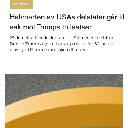
for 4 døgn siden
2 min lesing
Nyheter
Halvparten av USAs delstater går til
sak mot Trumps tollsatser
25 demokratledede delstater i USA mener president
Donald Trumps nye tollsatser på varer fra 60 land er
ulovlige. Nå har de tatt saken til retten.