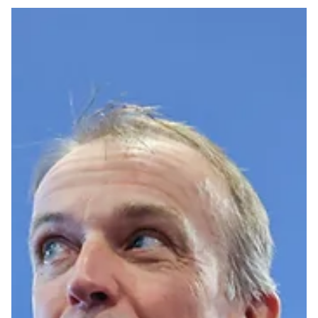
21. juli
1 min lesing
Nyheter
Burnham kutter strømmomsen på si
første dag som statsminister
Burnham kutter strømmomsen på sin første dag som
statsminister