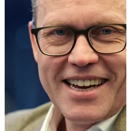
13. juli
2 min lesing
Nyheter
Kraftig omsetningsvekst for
Kongsberg
Kongsberg økte omsetningen med 31 prosent til 10,4
milliarder kroner i andre kvartal, samtidig som
driftsresultatet steg til 1,7 milliarder. Til tross for sterke tall
falt aksjen over 7 prosent på Oslo Børs etter at investorene
reagerte på driftsmarginen. Selskapet melder om
rekordstor ordrereserve og høy etterspørsel etter blant
annet Joint Strike Missile og luftvernsystemet Nasams.