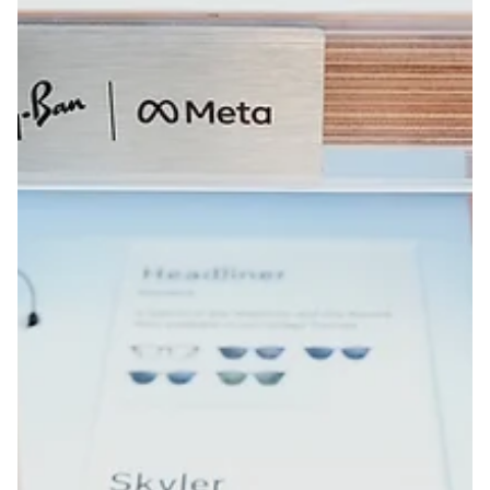
8. juli
1 min lesing
Nyheter
Trump: – Vi vil ikke ha noe med
Spania å gjøre
USAs president Donald Trump brukte sterke ord om det
iranske regimet og Nato-land i en uttalelse før Nato-
toppmøtet begynte onsdag.