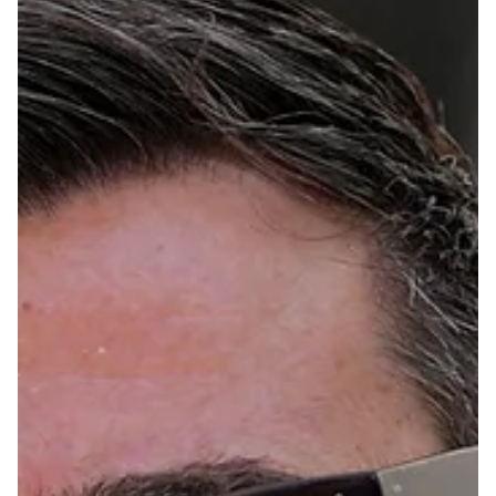
23. juli
1 min lesing
Nyheter
Den europeiske sentralbanken
holder renten uendret
Den europeiske sentralbanken holder renten uendret