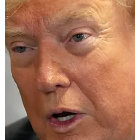
10. juli
2 min lesing
Nyheter
Sjeføkonom om inflasjonstallene: –
Veldig gode nyheter – rentehåpet
lever fortsatt
Inflasjonen falt til 2,7 prosent i juni, klart lavere enn Norges
Banks anslag. Sjeføkonom Kyrre Knudsen mener tallene
styrker håpet om at en renteøkning kan utsettes, mens
DNBs Kjersti Haugland advarer mot å trekke bastante
konklusjoner før SSB publiserer flere detaljer.
Forbrukerøkonom Magne Gundersen tror likevel ikke