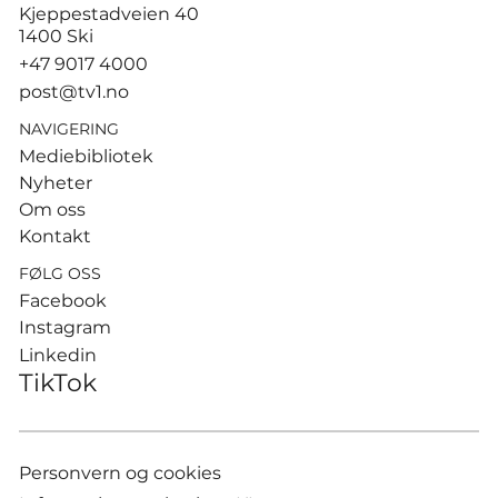
Tusenvis har dødd av varme i
Kjeppestadveien 40
Europa – MDG etterlyser norsk
1400 Ski
dødsstatistikk
+47 9017 4000
post@tv1.no
NAVIGERING
Mediebibliotek
Nyheter
Om oss
Kontakt
FØLG OSS
Facebook
Instagram
Linkedin
TikTok
Personvern og cookies