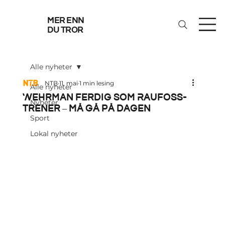
mer enn
du tror
Alle nyheter
NTB
11. mai
1 min lesing
Alle nyheter
Wehrman ferdig som Raufoss-
Nyheter
trener – må gå på dagen
Sport
Lokal nyheter