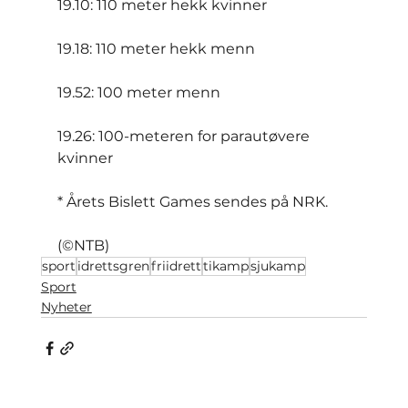
19.10: 110 meter hekk kvinner
19.18: 110 meter hekk menn
19.52: 100 meter menn
19.26: 100-meteren for parautøvere 
kvinner
* Årets Bislett Games sendes på NRK.
(©NTB)
sport
idrettsgren
friidrett
tikamp
sjukamp
Sport
Nyheter