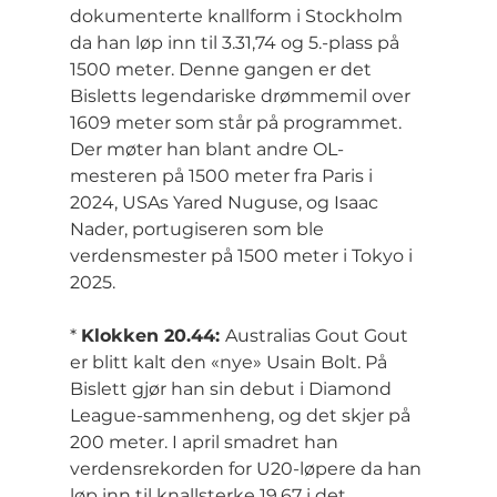
dokumenterte knallform i Stockholm 
da han løp inn til 3.31,74 og 5.-plass på 
1500 meter. Denne gangen er det 
Bisletts legendariske drømmemil over 
1609 meter som står på programmet. 
Der møter han blant andre OL-
mesteren på 1500 meter fra Paris i 
2024, USAs Yared Nuguse, og Isaac 
Nader, portugiseren som ble 
verdensmester på 1500 meter i Tokyo i 
2025.
* 
Klokken 20.44: 
Australias Gout Gout 
er blitt kalt den «nye» Usain Bolt. På 
Bislett gjør han sin debut i Diamond 
League-sammenheng, og det skjer på 
200 meter. I april smadret han 
verdensrekorden for U20-løpere da han 
løp inn til knallsterke 19,67 i det 