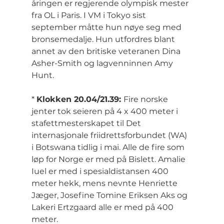
åringen er regjerende olympisk mester 
fra OL i Paris. I VM i Tokyo sist 
september måtte hun nøye seg med 
bronsemedalje. Hun utfordres blant 
annet av den britiske veteranen Dina 
Asher-Smith og lagvenninnen Amy 
Hunt.
* 
Klokken 20.04/21.39: 
Fire norske 
jenter tok seieren på 4 x 400 meter i 
stafettmesterskapet til Det 
internasjonale friidrettsforbundet (WA) 
i Botswana tidlig i mai. Alle de fire som 
løp for Norge er med på Bislett. Amalie 
Iuel er med i spesialdistansen 400 
meter hekk, mens nevnte Henriette 
Jæger, Josefine Tomine Eriksen Aks og 
Lakeri Ertzgaard alle er med på 400 
meter.