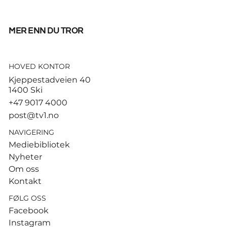
mer enn du tror
HOVED KONTOR
God start for de norske
Kjeppestadveien 40
sandvolleyballparene i
1400 Ski
Hamburg
+47 9017 4000
post@tv1.no
NAVIGERING
Mediebibliotek
Nyheter
Om oss
Kontakt
FØLG OSS
Facebook
Instagram