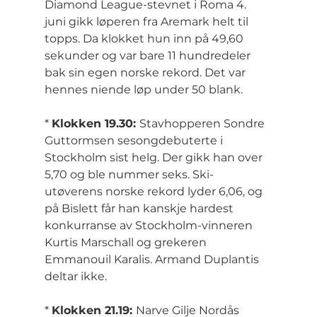
Diamond League-stevnet i Roma 4. 
juni gikk løperen fra Aremark helt til 
topps. Da klokket hun inn på 49,60 
sekunder og var bare 11 hundredeler 
bak sin egen norske rekord. Det var 
hennes niende løp under 50 blank.
* 
Klokken 19.30: 
Stavhopperen Sondre 
Guttormsen sesongdebuterte i 
Stockholm sist helg. Der gikk han over 
5,70 og ble nummer seks. Ski-
utøverens norske rekord lyder 6,06, og 
på Bislett får han kanskje hardest 
konkurranse av Stockholm-vinneren 
Kurtis Marschall og grekeren 
Emmanouil Karalis. Armand Duplantis 
deltar ikke.
* 
Klokken 21.19: 
Narve Gilje Nordås 