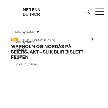
mer enn
du tror
Alle nyheter
NTB
9. juni
4 min lesing
Alle nyheter
Warholm og Nordås på
Nyheter
seiersjakt – slik blir Bislett-
festen
Sport
Lokal nyheter